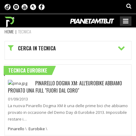
HOME
|
TECNICA
CERCA IN TECNICA
TECNICA EUROBIKE
PINARELLO DOGMA XM: ALL’EUROBIKE ABBIAMO
PROVATO UNA FULL "FUORI DAL CORO"
01/09/2013
La nuova Pinarello Dogma XM è una delle prime bici che abbiamo
provato in occasione del Demo Day di Eurobike 2013. Impossibile
restare i…
Pinarello
\
Eurobike
\