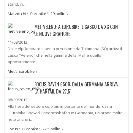
stand, in…
Marzocchi
\
Eurobike
\
29 pollici
\
MET VELENO: A EUROBIKE IL CASCO DA XC CON
LE NUOVE GRAFICHE
11/09/2012
Dalle Alpi lombarde, per la precisione da Talamona (SO) arriva il
casco "Veleno" che nella gamma della MET è quello
appositamente …
Met
\
Eurobike
\
FOCUS RAVEN 650B: DALLA GERMANIA ARRIVA
LA HARTAIL DA 27,5''
08/09/2012
Alla fiera del settore ciclo più importante del mondo, ossia
l'Eurobike Show di Friedrichshafen in Germania, un brand molto
noto anche i…
Focus
\
Eurobike
\
27,5 pollici
\