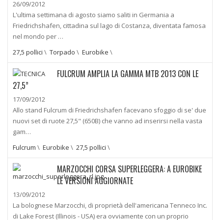
26/09/2012
L'ultima settimana di agosto siamo saliti in Germania a
Friedrichshafen, cittadina sul lago di Costanza, diventata famosa
nel mondo per …
27,5 pollici
\
Torpado
\
Eurobike
\
FULCRUM AMPLIA LA GAMMA MTB 2013 CON LE
27,5”
17/09/2012
Allo stand Fulcrum di Friedrichshafen facevano sfoggio di se' due
nuovi set di ruote 27,5" (650B) che vanno ad inserirsi nella vasta
gam…
Fulcrum
\
Eurobike
\
27,5 pollici
\
MARZOCCHI CORSA SUPERLEGGERA: A EUROBIKE
LE VERSIONI AGGIORNATE
13/09/2012
La bolognese Marzocchi, di proprietà dell'americana Tenneco Inc.
di Lake Forest (Illinois - USA) era ovviamente con un proprio