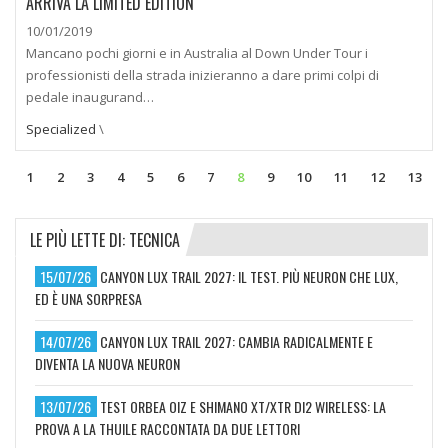
ARRIVA LA LIMITED EDITION
10/01/2019
Mancano pochi giorni e in Australia al Down Under Tour i
professionisti della strada inizieranno a dare primi colpi di
pedale inaugurand…
Specialized
\
1
2
3
4
5
6
7
8
9
10
11
12
13
LE PIÙ LETTE DI: TECNICA
15/07/26
CANYON LUX TRAIL 2027: IL TEST. PIÙ NEURON CHE LUX,
ED È UNA SORPRESA
14/07/26
CANYON LUX TRAIL 2027: CAMBIA RADICALMENTE E
DIVENTA LA NUOVA NEURON
13/07/26
TEST ORBEA OIZ E SHIMANO XT/XTR DI2 WIRELESS: LA
PROVA A LA THUILE RACCONTATA DA DUE LETTORI