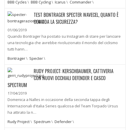
BBB Cycles
\
BBB Cycling
\
Icarus
\
Commander
\
TEST BONTRAGER SPECTER WAVECEL, QUANTO È
COMODA LA SICUREZZA?
01/06/2019
Quando Bontrager ha postato su Instagram di stare per lanciare
una tecnologia che avrebbe rivoluzionato il mondo del ciclismo
tutti hann…
Bontrager
\
Specter
\
RUDY PROJECT: KERSCHBAUMER, CATTIVERIA
CON NUOVI OCCHIALI DEFENDER E CASCO
SPECTRUM
17/04/2019
Domenica a Nalles in occasione della seconda tappa degli
Internazionali d'italia Series qualcosa del Team Torpado Ursus
ha attirato la n…
Rudy Project
\
Spectrum
\
Defender
\