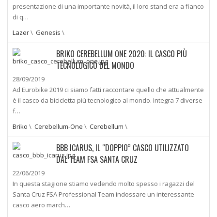
presentazione di una importante novità, il loro stand era a fianco
di q…
Lazer
\
Genesis
\
BRIKO CEREBELLUM ONE 2020: IL CASCO PIÙ
TECNOLOGICO DEL MONDO
28/09/2019
Ad Eurobike 2019 ci siamo fatti raccontare quello che attualmente
è il casco da bicicletta più tecnologico al mondo. Integra 7 diverse
f…
Briko
\
Cerebellum-One
\
Cerebellum
\
BBB ICARUS, IL “DOPPIO” CASCO UTILIZZATO
DAL TEAM FSA SANTA CRUZ
22/06/2019
In questa stagione stiamo vedendo molto spesso i ragazzi del
Santa Cruz FSA Professional Team indossare un interessante
casco aero march…