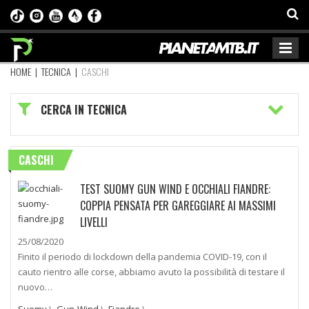
HOME
|
TECNICA
|
CASCHI
CERCA IN TECNICA
CASCHI
TEST SUOMY GUN WIND E OCCHIALI FIANDRE:
COPPIA PENSATA PER GAREGGIARE AI MASSIMI
LIVELLI
25/08/2020
Finito il periodo di lockdown della pandemia COVID-19, con il
cauto rientro alle corse, abbiamo avuto la possibilità di testare il
nuovo…
Suomy
\
Gun-Wind
\
Fiandre
\