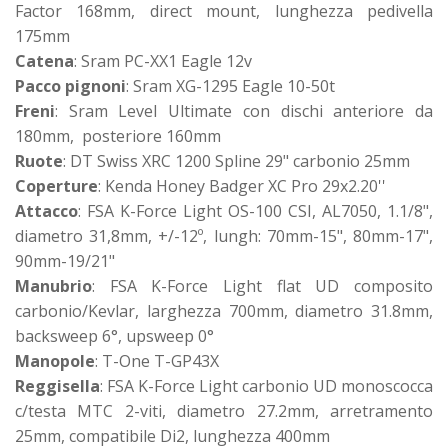
Factor 168mm, direct mount, lunghezza pedivella
175mm
Catena
: Sram PC-XX1 Eagle 12v
Pacco pignoni
: Sram XG-1295 Eagle 10-50t
Freni
: Sram Level Ultimate con dischi anteriore da
180mm, posteriore 160mm
Ruote
: DT Swiss XRC 1200 Spline 29" carbonio 25mm
Coperture
: Kenda Honey Badger XC Pro 29x2.20''
Attacco
: FSA K-Force Light OS-100 CSI, AL7050, 1.1/8",
diametro 31,8mm, +/-12º, lungh: 70mm-15", 80mm-17",
90mm-19/21"
Manubrio
: FSA K-Force Light flat UD composito
carbonio/Kevlar, larghezza 700mm, diametro 31.8mm,
backsweep 6°, upsweep 0°
Manopole
: T-One T-GP43X
Reggisella
: FSA K-Force Light carbonio UD monoscocca
c/testa MTC 2-viti, diametro 27.2mm, arretramento
25mm, compatibile Di2, lunghezza 400mm