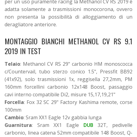
per un uso puramente racing la Methanol CV RS 2019 è
adatta solamente a trasmissioni monocorona, ovvero
non presenta la possibilità di alloggiamento di un
deragliatore anteriore.
MONTAGGIO BIANCHI METHANOL CV RS 9.1
2019 IN TEST
Telaio
: Methanol CV RS 29" carbonio HM monoscocca
c/Countervail, tubo sterzo conico 1.5", Pressfit BB92
(41x92), solo trasmissioni 1x, reggisella 27,2mm, PM
160mm forcellini carbonio 12x148 Boost, passaggio
cavi interno compatibile Di2, misure 15,17,19,21"
Forcella
: Fox 32 SC 29" Factory Kashima remote, corse
100mm
Cambio
: Sram XX1 Eagle 12v gabbia lunga
Guarnitura
: Sram XX1 Eagle
DUB
32T, pedivelle
carbonio, linea catena 52mm compatibile 148 Boost, Q-