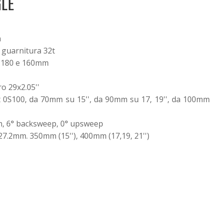
GLE
a
 guarnitura 32t
a 180 e 160mm
o 29x2.05''
ht 0S100, da 70mm su 15'', da 90mm su 17, 19'', da 100mm
mm, 6° backsweep, 0° upsweep
27.2mm. 350mm (15''), 400mm (17,19, 21'')