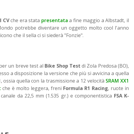
l CV
che era stata
presentata
a fine maggio a Albstadt, il
Mondo potrebbe diventare un oggetto molto cool l'anno
no che il sella ci si siederà "Fonzie".
per un breve test al
Bike Shop Test
di Zola Predosa (BO),
sso a disposizione la versione che più si avvicina a quella
1
, ossia quella con la trasmissione a 12 velocità
SRAM XX1
t
che è molto leggera, freni
Formula R1 Racing
, ruote in
canale da 22,5 mm (1.535 gr.) e componentistica
FSA K-