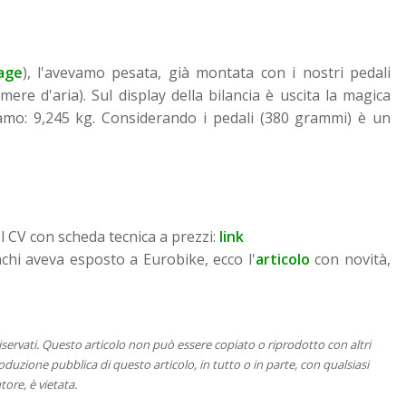
age
), l'avevamo pesata, già montata con i nostri pedali
ere d'aria). Sul display della bilancia è uscita la magica
vamo: 9,245 kg. Considerando i pedali (380 grammi) è un
l CV con scheda tecnica a prezzi:
link
nchi aveva esposto a Eurobike, ecco l'
articolo
con novità,
 riservati. Questo articolo non può essere copiato o riprodotto con altri
duzione pubblica di questo articolo, in tutto o in parte, con qualsiasi
tore, è vietata.