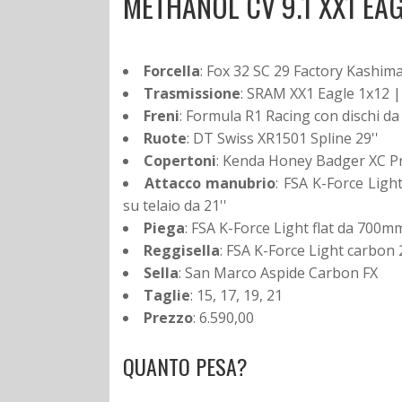
METHANOL CV 9.1 XX1 EA
Forcella
: Fox 32 SC 29 Factory Kashim
Trasmissione
: SRAM XX1 Eagle 1x12 |
Freni
: Formula R1 Racing con dischi d
Ruote
: DT Swiss XR1501 Spline 29''
Copertoni
: Kenda Honey Badger XC Pr
Attacco manubrio
: FSA K-Force Lig
su telaio da 21''
Piega
: FSA K-Force Light flat da 700
Reggisella
: FSA K-Force Light carbon 
Sella
: San Marco Aspide Carbon FX
Taglie
: 15, 17, 19, 21
Prezzo
: 6.590,00
QUANTO PESA?