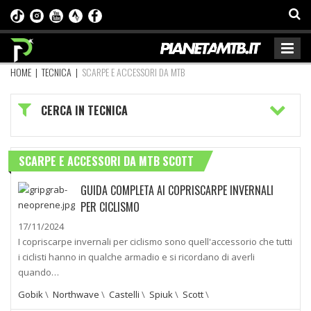
HOME
|
TECNICA
|
SCARPE E ACCESSORI DA MTB
CERCA IN TECNICA
SCARPE E ACCESSORI DA MTB SCOTT
GUIDA COMPLETA AI COPRISCARPE INVERNALI
PER CICLISMO
17/11/2024
I copriscarpe invernali per ciclismo sono quell'accessorio che tutti
i ciclisti hanno in qualche armadio e si ricordano di averli
quando…
Gobik
\
Northwave
\
Castelli
\
Spiuk
\
Scott
\