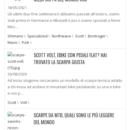
18/05/2021
Gli ultimi due fine settimana li abbiamo passati all'estero, siamo
stati prima in Germania a Albstadt e poi ci siamo spostati a Nove
Mes…
Shimano
\
Specialized
\
Northwave
\
Scott
\
Bontrager
\
Mavic
\
Fizik
\
SCOTT VOLT, EBIKE CON PEDALI FLAT? HAI
TROVATO LA SCARPA GIUSTA
26/08/2020
Ad inizio stagione cercavamo un modello di scarpa tecnica adatto
a chi inizia ad andare in mountain bike pedalando su una e-bike
e con p…
Scott
\
Volt
\
SCARPE DA MTB, QUALI SONO LE PIÙ LEGGERE
DEL MONDO