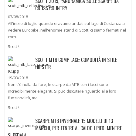
SCOTT 2019, PANORAMICA SULLE SCARPE DA
CROSS COUNTRY
07/08/2018
All'inizio di luglio quando eravamo andati sul lago di Costanza a
vedere Eurobike, nell'enorme stand di Scott, ci siamo fermati nel
corn…
Scott
\
SCOTT MTB COMP LACE: COMODITÀ IN STILE
HIPSTER
19/03/2018
Non c'è nulla da fare, le scarpe da MTB con i lacci sono
incredibilmente eleganti. Si può discutere riguardo alla loro
funzionalità, ma …
Scott
\
SCARPE MTB INVERNALI: 15 MODELLI DI 13
MARCHI, PER TENERE AL CALDO I PIEDI MENTRE
SI PEDALA