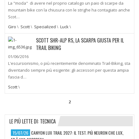
La "moda" di avere nel proprio catalogo un paio di scarpe da
mountain bike con la chiusura con le strighe ha contagiato anche
Scot…
Giro
\
Scott
\
Specialized
\
Luck
\
SCOTT SHR-ALP RS, LA SCARPA GIUSTA PER IL
TRAIL BIKING
01/06/2016
L'escursionismo, o più recentemente denominato Trail-Biking, sta
diventando sempre più esigente: gli accessori per questa ampia
fascia d…
Scott
\
2
LE PIÙ LETTE DI: TECNICA
15/07/26
CANYON LUX TRAIL 2027: IL TEST. PIÙ NEURON CHE LUX,