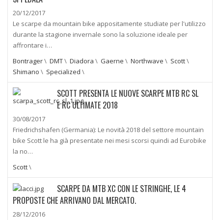
20/12/2017
Le scarpe da mountain bike appositamente studiate per l'utilizzo
durante la stagione invernale sono la soluzione ideale per
affrontare i…
Bontrager
\
DMT
\
Diadora
\
Gaerne
\
Northwave
\
Scott
\
Shimano
\
Specialized
\
SCOTT PRESENTA LE NUOVE SCARPE MTB RC SL
E RC ULTIMATE 2018
30/08/2017
Friedrichshafen (Germania): Le novità 2018 del settore mountain
bike Scott le ha già presentate nei mesi scorsi quindi ad Eurobike
la no…
Scott
\
SCARPE DA MTB XC CON LE STRINGHE, LE 4
PROPOSTE CHE ARRIVANO DAL MERCATO.
28/12/2016