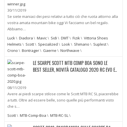
30/11/2019
Se siete maniaci dei pesi relativi a tutto ciò che ruota attorno alla
vostra amata mountain bike oggi Vi facciamo un bel regalo.
Abbiamo…
Luck
\
Diadora
\
Mavic
\
Sidi
\
DMT
\
Fizik
\
Vittoria Shoes
Helmets
\
Scott
\
Specialized
\
Look
\
Shimano
\
Suplest
\
Crono
\
Bontrager
\
Gaerne
\
Northwave
\
LE SCARPE SCOTT MTB COMP BOA SONO LE
BEST SELLER, NOVITÀ CATALOGO 2020 RC EVO E..
08/11/2019
Avere ai piedi scarpe stilose come le Scott MTB RC SL piacerebbe
a tutti. Oltre ad essere belle, sono quelle più performanti visto
che s…
Scott
\
MTB-Comp-Boa
\
MTB-RC-SL
\