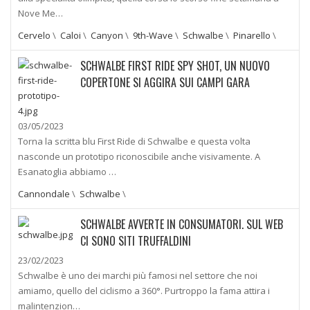
Nove Me…
Cervelo
\
Caloi
\
Canyon
\
9th-Wave
\
Schwalbe
\
Pinarello
\
SCHWALBE FIRST RIDE SPY SHOT, UN NUOVO
COPERTONE SI AGGIRA SUI CAMPI GARA
03/05/2023
Torna la scritta blu First Ride di Schwalbe e questa volta
nasconde un prototipo riconoscibile anche visivamente. A
Esanatoglia abbiamo …
Cannondale
\
Schwalbe
\
SCHWALBE AVVERTE IN CONSUMATORI. SUL WEB
CI SONO SITI TRUFFALDINI
23/02/2023
Schwalbe è uno dei marchi più famosi nel settore che noi
amiamo, quello del ciclismo a 360°. Purtroppo la fama attira i
malintenzion…