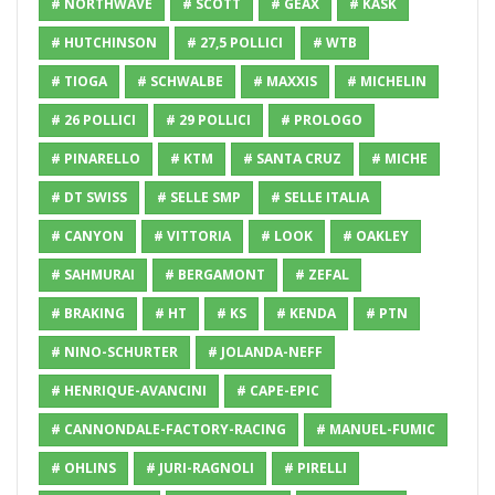
# NORTHWAVE
# SCOTT
# GEAX
# KASK
# HUTCHINSON
# 27,5 POLLICI
# WTB
# TIOGA
# SCHWALBE
# MAXXIS
# MICHELIN
# 26 POLLICI
# 29 POLLICI
# PROLOGO
# PINARELLO
# KTM
# SANTA CRUZ
# MICHE
# DT SWISS
# SELLE SMP
# SELLE ITALIA
# CANYON
# VITTORIA
# LOOK
# OAKLEY
# SAHMURAI
# BERGAMONT
# ZEFAL
# BRAKING
# HT
# KS
# KENDA
# PTN
# NINO-SCHURTER
# JOLANDA-NEFF
# HENRIQUE-AVANCINI
# CAPE-EPIC
# CANNONDALE-FACTORY-RACING
# MANUEL-FUMIC
# OHLINS
# JURI-RAGNOLI
# PIRELLI