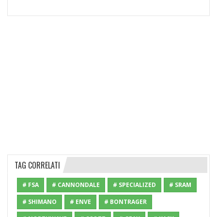
TAG CORRELATI
# FSA
# CANNONDALE
# SPECIALIZED
# SRAM
# SHIMANO
# ENVE
# BONTRAGER