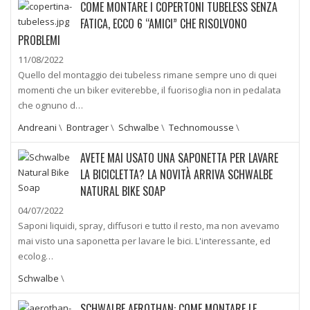
COME MONTARE I COPERTONI TUBELESS SENZA
FATICA, ECCO 6 “AMICI” CHE RISOLVONO
PROBLEMI
11/08/2022
Quello del montaggio dei tubeless rimane sempre uno di quei
momenti che un biker eviterebbe, il fuorisoglia non in pedalata
che ognuno d…
Andreani
\
Bontrager
\
Schwalbe
\
Technomousse
\
AVETE MAI USATO UNA SAPONETTA PER LAVARE
LA BICICLETTA? LA NOVITÀ ARRIVA SCHWALBE
NATURAL BIKE SOAP
04/07/2022
Saponi liquidi, spray, diffusori e tutto il resto, ma non avevamo
mai visto una saponetta per lavare le bici. L'interessante, ed
ecolog…
Schwalbe
\
SCHWALBE AEROTHAN: COME MONTARE LE