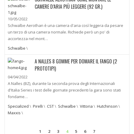
CAMERE D’ARIA PIÙ LEGGERE (92 GR.)
10/05/2022
Schwalbe Aerothan è una camera d'aria così leggera da pesare
un terzo di una camera normale. Richiede però un po' di
accortezza nel mont…
Schwalbe
\
A NALLES 8 GOMME PER DOMARE IL FANGO (2
PROTOTIPI)
04/04/2022
A Nalles (BZ), durante la seconda prova degli Internazionali
d'Italia Series i test delle giornate precedenti la gara sono stati
fondame…
Specialized
\
Pirelli
\
CST
\
Schwalbe
\
Vittoria
\
Hutchinson
\
Maxxis
\
1
2
3
4
5
6
7