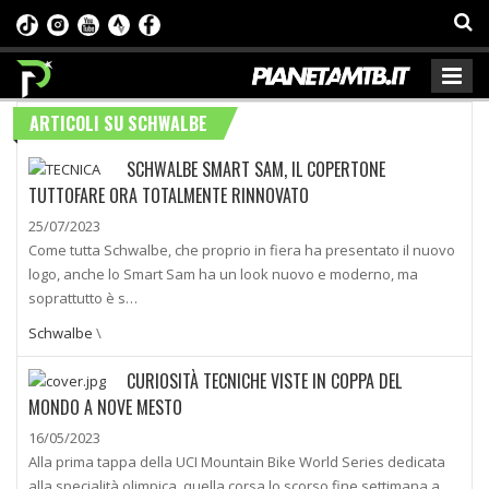
ARTICOLI SU SCHWALBE
SCHWALBE SMART SAM, IL COPERTONE
TUTTOFARE ORA TOTALMENTE RINNOVATO
25/07/2023
Come tutta Schwalbe, che proprio in fiera ha presentato il nuovo
logo, anche lo Smart Sam ha un look nuovo e moderno, ma
soprattutto è s…
Schwalbe
\
CURIOSITÀ TECNICHE VISTE IN COPPA DEL
MONDO A NOVE MESTO
16/05/2023
Alla prima tappa della UCI Mountain Bike World Series dedicata
alla specialità olimpica, quella corsa lo scorso fine settimana a