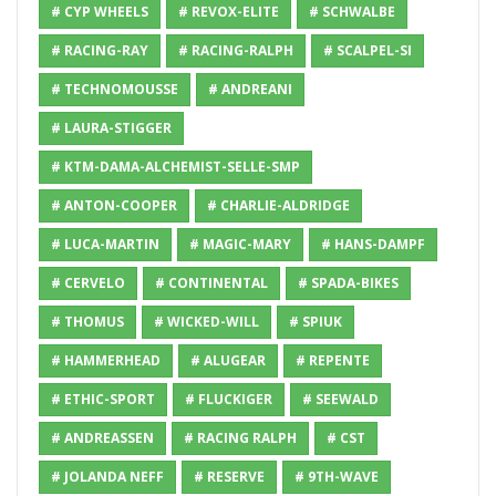
# CYP WHEELS
# REVOX-ELITE
# SCHWALBE
# RACING-RAY
# RACING-RALPH
# SCALPEL-SI
# TECHNOMOUSSE
# ANDREANI
# LAURA-STIGGER
# KTM-DAMA-ALCHEMIST-SELLE-SMP
# ANTON-COOPER
# CHARLIE-ALDRIDGE
# LUCA-MARTIN
# MAGIC-MARY
# HANS-DAMPF
# CERVELO
# CONTINENTAL
# SPADA-BIKES
# THOMUS
# WICKED-WILL
# SPIUK
# HAMMERHEAD
# ALUGEAR
# REPENTE
# ETHIC-SPORT
# FLUCKIGER
# SEEWALD
# ANDREASSEN
# RACING RALPH
# CST
# JOLANDA NEFF
# RESERVE
# 9TH-WAVE