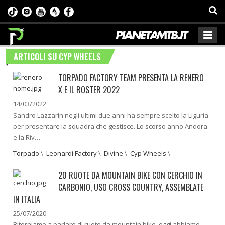
ARTICOLI SU CYP WHEELS
TORPADO FACTORY TEAM PRESENTA LA RENERO
X E IL ROSTER 2022
14/03/2022
Sandro Lazzarin negli ultimi due anni ha sempre scelto la Liguria
per presentare la squadra che gestisce. Lo scorso anno Andora
e la Riv…
Torpado
\
Leonardi Factory
\
Divine
\
Cyp Wheels
\
20 RUOTE DA MOUNTAIN BIKE CON CERCHIO IN
CARBONIO, USO CROSS COUNTRY, ASSEMBLATE
IN ITALIA
25/07/2020
Ritorniamo a parlare di ruote da mountain bike, oggi abbiamo