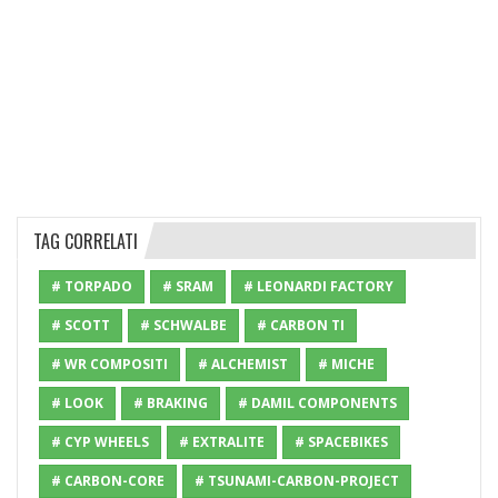
TAG CORRELATI
# TORPADO
# SRAM
# LEONARDI FACTORY
# SCOTT
# SCHWALBE
# CARBON TI
# WR COMPOSITI
# ALCHEMIST
# MICHE
# LOOK
# BRAKING
# DAMIL COMPONENTS
# CYP WHEELS
# EXTRALITE
# SPACEBIKES
# CARBON-CORE
# TSUNAMI-CARBON-PROJECT