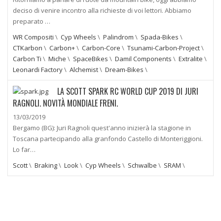
deciso di venire incontro alla richieste di voi lettori. Abbiamo
preparato …
WR Compositi
\
Cyp Wheels
\
Palindrom
\
Spada-Bikes
\
CTKarbon
\
Carbon+
\
Carbon-Core
\
Tsunami-Carbon-Project
\
Carbon Ti
\
Miche
\
SpaceBikes
\
Damil Components
\
Extralite
\
Leonardi Factory
\
Alchemist
\
Dream-Bikes
\
LA SCOTT SPARK RC WORLD CUP 2019 DI JURI
RAGNOLI. NOVITÀ MONDIALE FRENI.
13/03/2019
Bergamo (BG): Juri Ragnoli quest'anno inizierà la stagione in
Toscana partecipando alla granfondo Castello di Monteriggioni.
Lo far…
Scott
\
Braking
\
Look
\
Cyp Wheels
\
Schwalbe
\
SRAM
\