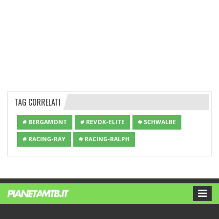
TAG CORRELATI
# BERGAMONT
# REVOX-ELITE
# SCHWALBE
# RACING-RAY
# RACING-RALPH