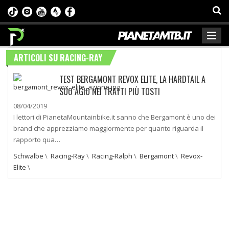
ARTICOLI SU RACING-RAY
TEST BERGAMONT REVOX ELITE, LA HARDTAIL A
SUO AGIO NEI TRATTI PIÙ TOSTI
08/04/2019
I lettori di PianetaMountainbike.it sanno che Bergamont è uno dei
brand che apprezziamo maggiormente per quanto riguarda il
rapporto qua…
Schwalbe
\
Racing-Ray
\
Racing-Ralph
\
Bergamont
\
Revox-
Elite
\