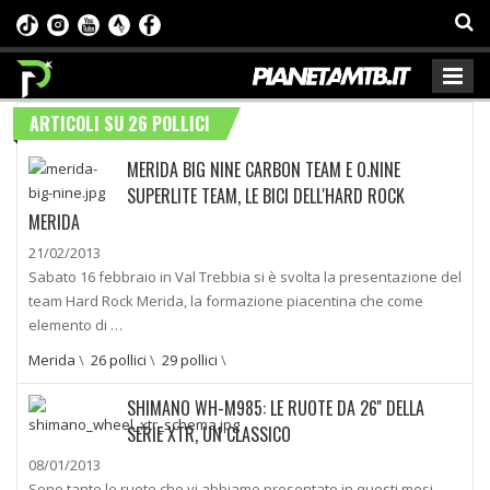
ARTICOLI SU 26 POLLICI
MERIDA BIG NINE CARBON TEAM E O.NINE
SUPERLITE TEAM, LE BICI DELL'HARD ROCK
MERIDA
21/02/2013
Sabato 16 febbraio in Val Trebbia si è svolta la presentazione del
team Hard Rock Merida, la formazione piacentina che come
elemento di …
Merida
\
26 pollici
\
29 pollici
\
SHIMANO WH-M985: LE RUOTE DA 26'' DELLA
SERIE XTR, UN CLASSICO
08/01/2013
Sono tante le ruote che vi abbiamo presentato in questi mesi,