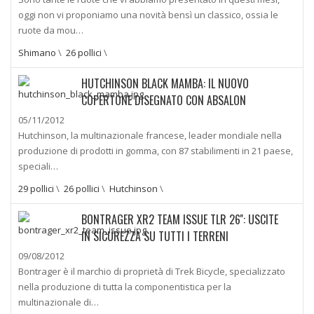
oggi non vi proponiamo una novità bensì un classico, ossia le
ruote da mou…
Shimano
\
26 pollici
\
HUTCHINSON BLACK MAMBA: IL NUOVO
COPERTONE DISEGNATO CON ABSALON
05/11/2012
Hutchinson, la multinazionale francese, leader mondiale nella
produzione di prodotti in gomma, con 87 stabilimenti in 21 paese,
speciali…
29 pollici
\
26 pollici
\
Hutchinson
\
BONTRAGER XR2 TEAM ISSUE TLR 26'': USCITE
IN SICUREZZA SU TUTTI I TERRENI
09/08/2012
Bontrager è il marchio di proprietà di Trek Bicycle, specializzato
nella produzione di tutta la componentistica per la
multinazionale di…