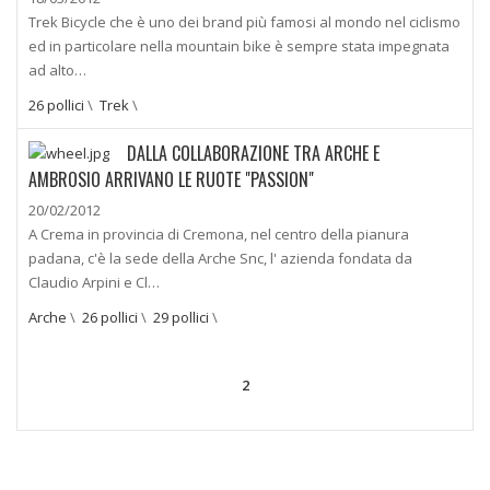
Trek Bicycle che è uno dei brand più famosi al mondo nel ciclismo
ed in particolare nella mountain bike è sempre stata impegnata
ad alto…
26 pollici
\
Trek
\
DALLA COLLABORAZIONE TRA ARCHE E
AMBROSIO ARRIVANO LE RUOTE "PASSION"
20/02/2012
A Crema in provincia di Cremona, nel centro della pianura
padana, c'è la sede della Arche Snc, l' azienda fondata da
Claudio Arpini e Cl…
Arche
\
26 pollici
\
29 pollici
\
2