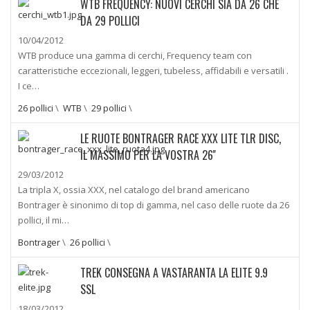
WTB FREQUENCY: NUOVI CERCHI SIA DA 26 CHE
DA 29 POLLICI
10/04/2012
WTB produce una gamma di cerchi, Frequency team con
caratteristiche eccezionali, leggeri, tubeless, affidabili e versatili .
I ce…
26 pollici
\
WTB
\
29 pollici
\
LE RUOTE BONTRAGER RACE XXX LITE TLR DISC,
IL MASSIMO PER LA VOSTRA 26''
29/03/2012
La tripla X, ossia XXX, nel catalogo del brand americano
Bontrager è sinonimo di top di gamma, nel caso delle ruote da 26
pollici, il mi…
Bontrager
\
26 pollici
\
TREK CONSEGNA A VASTARANTA LA ELITE 9.9
SSL
18/03/2012