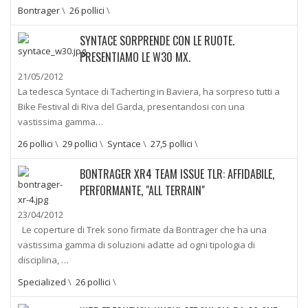
Bontrager
\
26 pollici
\
SYNTACE SORPRENDE CON LE RUOTE.
PRESENTIAMO LE W30 MX.
21/05/2012
La tedesca Syntace di Tacherting in Baviera, ha sorpreso tutti a
Bike Festival di Riva del Garda, presentandosi con una
vastissima gamma…
26 pollici
\
29 pollici
\
Syntace
\
27,5 pollici
\
BONTRAGER XR4 TEAM ISSUE TLR: AFFIDABILE,
PERFORMANTE, "ALL TERRAIN"
23/04/2012
Le coperture di Trek sono firmate da Bontrager che ha una
vastissima gamma di soluzioni adatte ad ogni tipologia di
disciplina, …
Specialized
\
26 pollici
\