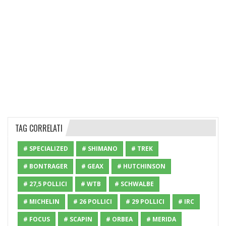
TAG CORRELATI
# SPECIALIZED
# SHIMANO
# TREK
# BONTRAGER
# GEAX
# HUTCHINSON
# 27,5 POLLICI
# WTB
# SCHWALBE
# MICHELIN
# 26 POLLICI
# 29 POLLICI
# IRC
# FOCUS
# SCAPIN
# ORBEA
# MERIDA