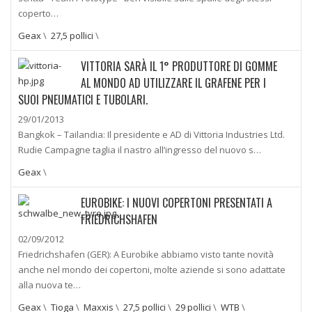
coperto…
Geax
\
27,5 pollici
\
VITTORIA SARÀ IL 1° PRODUTTORE DI GOMME
AL MONDO AD UTILIZZARE IL GRAFENE PER I
SUOI PNEUMATICI E TUBOLARI.
29/01/2013
Bangkok – Tailandia: Il presidente e AD di Vittoria Industries Ltd.
Rudie Campagne taglia il nastro all’ingresso del nuovo s…
Geax
\
EUROBIKE: I NUOVI COPERTONI PRESENTATI A
FRIEDRICHSHAFEN
02/09/2012
Friedrichshafen (GER): A Eurobike abbiamo visto tante novità
anche nel mondo dei copertoni, molte aziende si sono adattate
alla nuova te…
Geax
\
Tioga
\
Maxxis
\
27,5 pollici
\
29 pollici
\
WTB
\