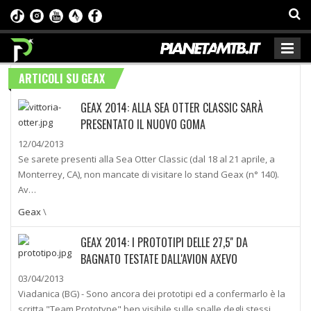
ARTICOLI SU GEAX
GEAX 2014: ALLA SEA OTTER CLASSIC SARÀ
PRESENTATO IL NUOVO GOMA
12/04/2013
Se sarete presenti alla Sea Otter Classic (dal 18 al 21 aprile, a
Monterrey, CA), non mancate di visitare lo stand Geax (n° 140).
Av…
Geax
\
GEAX 2014: I PROTOTIPI DELLE 27,5'' DA
BAGNATO TESTATE DALL'AVION AXEVO
03/04/2013
Viadanica (BG) - Sono ancora dei prototipi ed a confermarlo è la
scritta "Team Prototype" ben visibile sulle spalle degli stessi