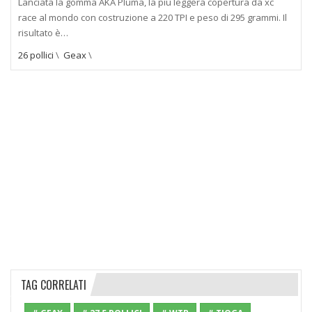
Lanciata la gomma AKA Pluma, la più leggera copertura da xc
race al mondo con costruzione a 220 TPI e peso di 295 grammi. Il
risultato è…
26 pollici
\
Geax
\
TAG CORRELATI