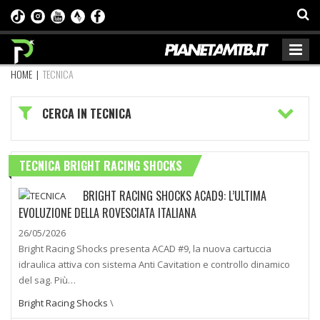
HOME
|
TECNICA
CERCA IN TECNICA
TECNICA BRIGHT RACING SHOCKS
BRIGHT RACING SHOCKS ACAD9: L’ULTIMA
EVOLUZIONE DELLA ROVESCIATA ITALIANA
26/05/2026
Bright Racing Shocks presenta ACAD #9, la nuova cartuccia
idraulica attiva con sistema Anti Cavitation e controllo dinamico
del sag. Più…
Bright Racing Shocks
\