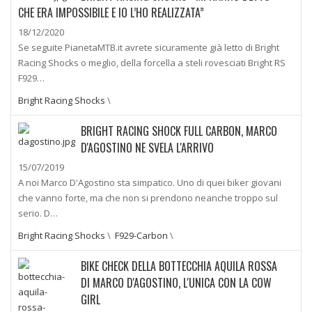
CHE ERA IMPOSSIBILE E IO L’HO REALIZZATA”
18/12/2020
Se seguite PianetaMTB.it avrete sicuramente già letto di Bright
Racing Shocks o meglio, della forcella a steli rovesciati Bright RS
F929…
Bright Racing Shocks
\
BRIGHT RACING SHOCK FULL CARBON, MARCO
D'AGOSTINO NE SVELA L'ARRIVO
15/07/2019
A noi Marco D'Agostino sta simpatico. Uno di quei biker giovani
che vanno forte, ma che non si prendono neanche troppo sul
serio. D…
Bright Racing Shocks
\
F929-Carbon
\
BIKE CHECK DELLA BOTTECCHIA AQUILA ROSSA
DI MARCO D'AGOSTINO, L'UNICA CON LA COW
GIRL