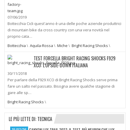
07/06/2019
Bottecchia Cicli quest'anno è una delle poche aziende produttrici
di mountain bike da cross country con una vera novità nel
proprio cata…
Bottecchia
\
Aquila-Rossa
\
Miche
\
Bright Racing Shocks
\
TEST FORCELLA BRIGHT RACING SHOCKS F929
XCO: L’UPSIDE-DOWN ITALIANA
30/11/2018
Per parlare della F929 XCO di Bright Racing Shocks serve prima
fare un salto nel passato. Bisogna avere qualche stagione di
gare alle sp…
Bright Racing Shocks
\
LE PIÙ LETTE DI: TECNICA
15/07/26
CANYON LUX TRAIL 2027: IL TEST. PIÙ NEURON CHE LUX,