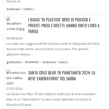
messe al…
Andreani
\
Ohlins
\
I RAGGI "DI PLASTICA" BERD DI PIDCOCK E
PREVOT: PREGI E DIFETTI. HANNO VINTO L'ORO A
PARIGI
03/08/2024
Le ruote con raggi tessili Berd hanno vinto le Olimpiadi del 2024,
ma non tutti sanno ancora bene cosa siano. Per questo,
abbiamo deciso…
grafworks
\
9THWAVE
\
Andreani
\
berd
\
SANTA CRUZ BLUR TR PIANETAMTB 2024: LA
MTB "LABORATORIO" DEL SABBA
27/07/2024
La Santa Cruz Blur TR del Sabba è molto più di una mountain
bike: è un "laboratorio" su due ruote. Montata secondo la
filosofia di Piane…