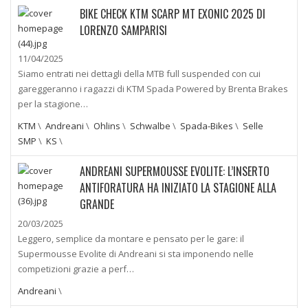
BIKE CHECK KTM SCARP MT EXONIC 2025 DI
LORENZO SAMPARISI
11/04/2025
Siamo entrati nei dettagli della MTB full suspended con cui
gareggeranno i ragazzi di KTM Spada Powered by Brenta Brakes
per la stagione…
KTM
\
Andreani
\
Ohlins
\
Schwalbe
\
Spada-Bikes
\
Selle
SMP
\
KS
\
ANDREANI SUPERMOUSSE EVOLITE: L’INSERTO
ANTIFORATURA HA INIZIATO LA STAGIONE ALLA
GRANDE
20/03/2025
Leggero, semplice da montare e pensato per le gare: il
Supermousse Evolite di Andreani si sta imponendo nelle
competizioni grazie a perf…
Andreani
\