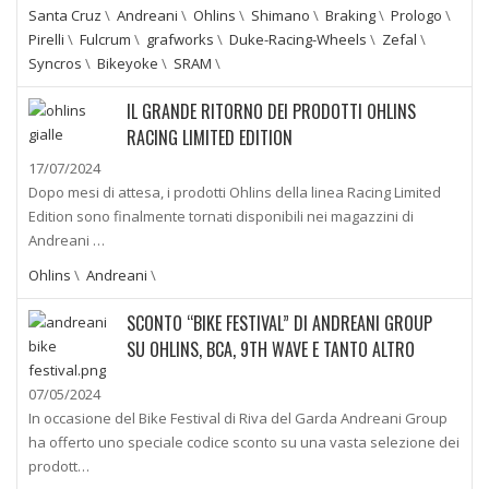
Santa Cruz
\
Andreani
\
Ohlins
\
Shimano
\
Braking
\
Prologo
\
Pirelli
\
Fulcrum
\
grafworks
\
Duke-Racing-Wheels
\
Zefal
\
Syncros
\
Bikeyoke
\
SRAM
\
IL GRANDE RITORNO DEI PRODOTTI OHLINS
RACING LIMITED EDITION
17/07/2024
Dopo mesi di attesa, i prodotti Ohlins della linea Racing Limited
Edition sono finalmente tornati disponibili nei magazzini di
Andreani …
Ohlins
\
Andreani
\
SCONTO “BIKE FESTIVAL” DI ANDREANI GROUP
SU OHLINS, BCA, 9TH WAVE E TANTO ALTRO
07/05/2024
In occasione del Bike Festival di Riva del Garda Andreani Group
ha offerto uno speciale codice sconto su una vasta selezione dei
prodott…