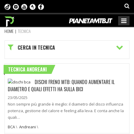
HOME
|
TECNICA
CERCA IN TECNICA
TECNICA ANDREANI
DISCHI FRENO MTB: QUANDO AUMENTARE IL
DIAMETRO E QUALI EFFETTI HA SULLA BICI
23/05/2025
Non sempre più grande è meglio: il diametro del disco influenza
potenza, gestione del calore e feeling alla leva. E conta anche la
quali…
BCA
\
Andreani
\