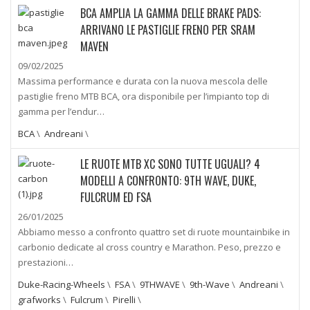
BCA AMPLIA LA GAMMA DELLE BRAKE PADS:
ARRIVANO LE PASTIGLIE FRENO PER SRAM
MAVEN
09/02/2025
Massima performance e durata con la nuova mescola delle
pastiglie freno MTB BCA, ora disponibile per l’impianto top di
gamma per l’endur…
BCA
\
Andreani
\
LE RUOTE MTB XC SONO TUTTE UGUALI? 4
MODELLI A CONFRONTO: 9TH WAVE, DUKE,
FULCRUM ED FSA
26/01/2025
Abbiamo messo a confronto quattro set di ruote mountainbike in
carbonio dedicate al cross country e Marathon. Peso, prezzo e
prestazioni…
Duke-Racing-Wheels
\
FSA
\
9THWAVE
\
9th-Wave
\
Andreani
\
grafworks
\
Fulcrum
\
Pirelli
\