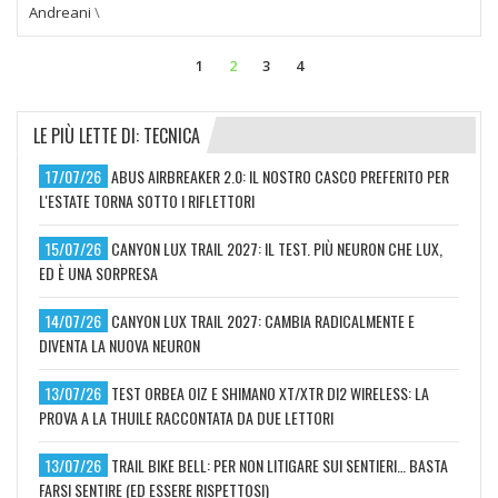
Andreani
\
1
2
3
4
LE PIÙ LETTE DI: TECNICA
17/07/26
ABUS AIRBREAKER 2.0: IL NOSTRO CASCO PREFERITO PER
L'ESTATE TORNA SOTTO I RIFLETTORI
15/07/26
CANYON LUX TRAIL 2027: IL TEST. PIÙ NEURON CHE LUX,
ED È UNA SORPRESA
14/07/26
CANYON LUX TRAIL 2027: CAMBIA RADICALMENTE E
DIVENTA LA NUOVA NEURON
13/07/26
TEST ORBEA OIZ E SHIMANO XT/XTR DI2 WIRELESS: LA
PROVA A LA THUILE RACCONTATA DA DUE LETTORI
13/07/26
TRAIL BIKE BELL: PER NON LITIGARE SUI SENTIERI… BASTA
FARSI SENTIRE (ED ESSERE RISPETTOSI)