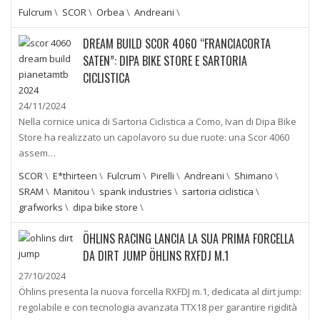
Fulcrum
\
SCOR
\
Orbea
\
Andreani
\
DREAM BUILD SCOR 4060 “FRANCIACORTA
SATEN”: DIPA BIKE STORE E SARTORIA
CICLISTICA
24/11/2024
Nella cornice unica di Sartoria Ciclistica a Como, Ivan di Dipa Bike
Store ha realizzato un capolavoro su due ruote: una Scor 4060
assem…
SCOR
\
E*thirteen
\
Fulcrum
\
Pirelli
\
Andreani
\
Shimano
\
SRAM
\
Manitou
\
spank industries
\
sartoria ciclistica
\
grafworks
\
dipa bike store
\
ÖHLINS RACING LANCIA LA SUA PRIMA FORCELLA
DA DIRT JUMP ÖHLINS RXFDJ M.1
27/10/2024
Öhlins presenta la nuova forcella RXFDJ m.1, dedicata al dirt jump:
regolabile e con tecnologia avanzata TTX18 per garantire rigidità