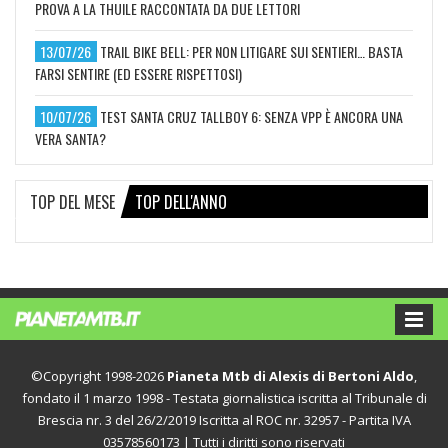
PROVA A LA THUILE RACCONTATA DA DUE LETTORI
13/07/26
TRAIL BIKE BELL: PER NON LITIGARE SUI SENTIERI… BASTA
FARSI SENTIRE (ED ESSERE RISPETTOSI)
10/07/26
TEST SANTA CRUZ TALLBOY 6: SENZA VPP È ANCORA UNA
VERA SANTA?
TOP DEL MESE
TOP DELL'ANNO
©Copyright 1998-2026
Pianeta Mtb di Alexis di Bertoni Aldo
,
fondato il 1 marzo 1998 - Testata giornalistica iscritta al Tribunale di
Brescia nr. 3 del 26/2/2019 Iscritta al ROC nr. 32957 - Partita IVA
03578560173 | Tutti i diritti sono riservati