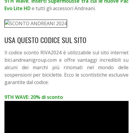
9TH Wave
,
inserti Supermousse tra cui le nuove Pac
Evo Lite HD
e tutti gli accessori Andreani.
USA QUESTO CODICE SUL SITO
Il codice sconto RIVA2024 è utilizzabile sul sito internet
bici.andreanigroup.com e offre vantaggi incredibili su
alcuni dei marchi più rinomati nel mondo delle
sospensioni per biciclette. Ecco le scontistiche esclusive
garantite dal codice:
9TH WAVE
: 20% di sconto