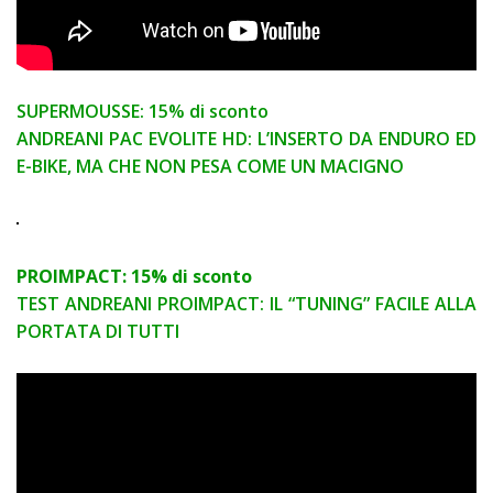
SUPERMOUSSE: 15% di sconto
ANDREANI PAC EVOLITE HD: L’INSERTO DA ENDURO ED
E-BIKE, MA CHE NON PESA COME UN MACIGNO
PROIMPACT: 15% di sconto
TEST ANDREANI PROIMPACT: IL “TUNING” FACILE ALLA
PORTATA DI TUTTI