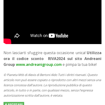
Non lasciarti sfuggire questa occasione unica!
Utilizza
ora il codice sconto RIVA2024 sul sito Andreani
Group
www.andreanigroup.com
e pimpa la tua bike!
© Pianeta Mtb di Alexis di Bertoni Aldo Tutti i diritti riservati. Questo
articolo non può essere copiato o riprodotto con altri mezzi senza una
licenza concessa dall'autore. La riproduzione pubblica di questo
articolo, in tutto o in parte, con qualsiasi mezzo, senza l'espressa
autorizzazione scritta dall'autore, è vietata.
# ANDREANI