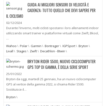
GUIDA AI MIGLIORI SENSORI DI VELOCITÀ E
CADENZA: TUTTO QUELLO CHE DEVI SAPERE PER
IL CICLISMO
02/12/2024
Durante l'inverno, molti ciclisti spostano i loro allenamenti indoor
utilizzando smart trainer e piattaforme virtuali come Zwift, Bkool,
…
Wahoo
\
Polar
\
Garmin
\
Bontrager
\
IGPSport
\
Bryton
\
Livall
\
Stages
\
Zwift
\
Decathlon - Btwin
\
BRYTON RIDER S500, NUOVO CICLOCOMPUTER
GPS TOP DI GAMMA, È DELLA SERIE SPORT
25/01/2022
Bryton da oggi, martedì 25 gennaio, ha un nuovo ciclocomputer
GPS al vertice della gamma 2022, si chiama Rider S500.
Sostituisce il…
Bryton
\