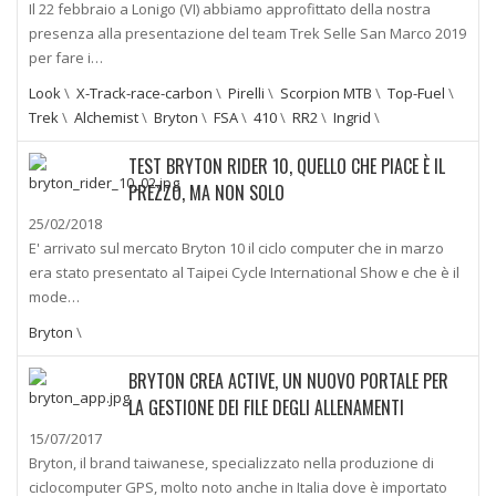
Il 22 febbraio a Lonigo (VI) abbiamo approfittato della nostra
presenza alla presentazione del team Trek Selle San Marco 2019
per fare i…
Look
\
X-Track-race-carbon
\
Pirelli
\
Scorpion MTB
\
Top-Fuel
\
Trek
\
Alchemist
\
Bryton
\
FSA
\
410
\
RR2
\
Ingrid
\
TEST BRYTON RIDER 10, QUELLO CHE PIACE È IL
PREZZO, MA NON SOLO
25/02/2018
E' arrivato sul mercato Bryton 10 il ciclo computer che in marzo
era stato presentato al Taipei Cycle International Show e che è il
mode…
Bryton
\
BRYTON CREA ACTIVE, UN NUOVO PORTALE PER
LA GESTIONE DEI FILE DEGLI ALLENAMENTI
15/07/2017
Bryton, il brand taiwanese, specializzato nella produzione di
ciclocomputer GPS, molto noto anche in Italia dove è importato