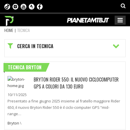
HOME
|
TECNICA
CERCA IN TECNICA
TECNICA BRYTON
BRYTON RIDER 550: IL NUOVO CICLOCOMPUTER
GPS A COLORI DA 130 EURO
10/11/2025
Presentato a fine giugno 2025 insieme al fratello maggiore Rider
650, il nuovo Bryton Rider 550 è il ciclo-computer GPS “mid-
range…
Bryton
\