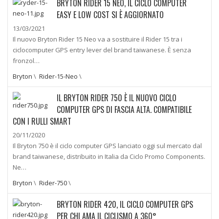
BRYTON RIDER 15 NEO, IL CICLO COMPUTER
EASY E LOW COST SI È AGGIORNATO
13/03/2021
Il nuovo Bryton Rider 15 Neo va a sostituire il Rider 15 tra i
ciclocomputer GPS entry lever del brand taiwanese. È senza
fronzol…
Bryton
\
Rider-15-Neo
\
IL BRYTON RIDER 750 È IL NUOVO CICLO
COMPUTER GPS DI FASCIA ALTA. COMPATIBILE
CON I RULLI SMART
20/11/2020
Il Bryton 750 è il ciclo computer GPS lanciato oggi sul mercato dal
brand taiwanese, distribuito in Italia da Ciclo Promo Components.
Ne…
Bryton
\
Rider-750
\
BRYTON RIDER 420, IL CICLO COMPUTER GPS
PER CHI AMA IL CICLISMO A 360°