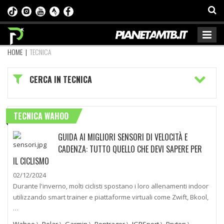
HOME
|
TECNICA
CERCA IN TECNICA
TECNICA WAHOO
GUIDA AI MIGLIORI SENSORI DI VELOCITÀ E
CADENZA: TUTTO QUELLO CHE DEVI SAPERE PER
IL CICLISMO
02/12/2024
Durante l'inverno, molti ciclisti spostano i loro allenamenti indoor
utilizzando smart trainer e piattaforme virtuali come Zwift, Bkool,
…
Wahoo
\
Polar
\
Garmin
\
Bontrager
\
IGPSport
\
Bryton
\