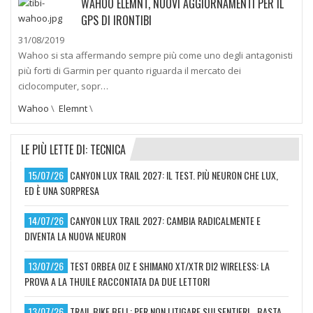
WAHOO ELEMNT, NUOVI AGGIORNAMENTI PER IL
GPS DI IRONTIBI
31/08/2019
Wahoo si sta affermando sempre più come uno degli antagonisti
più forti di Garmin per quanto riguarda il mercato dei
ciclocomputer, sopr…
Wahoo
\
Elemnt
\
LE PIÙ LETTE DI: TECNICA
15/07/26
CANYON LUX TRAIL 2027: IL TEST. PIÙ NEURON CHE LUX,
ED È UNA SORPRESA
14/07/26
CANYON LUX TRAIL 2027: CAMBIA RADICALMENTE E
DIVENTA LA NUOVA NEURON
13/07/26
TEST ORBEA OIZ E SHIMANO XT/XTR DI2 WIRELESS: LA
PROVA A LA THUILE RACCONTATA DA DUE LETTORI
13/07/26
TRAIL BIKE BELL: PER NON LITIGARE SUI SENTIERI… BASTA