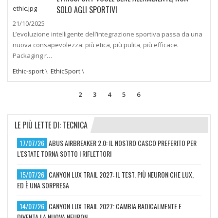
SOLO AGLI SPORTIVI
21/10/2025
L’evoluzione intelligente dell’integrazione sportiva passa da una
nuova consapevolezza: più etica, più pulita, più efficace.
Packaging r…
Ethic-sport
\
EthicSport
\
2
3
4
5
6
LE PIÙ LETTE DI: TECNICA
17/07/26
ABUS AIRBREAKER 2.0: IL NOSTRO CASCO PREFERITO PER
L'ESTATE TORNA SOTTO I RIFLETTORI
15/07/26
CANYON LUX TRAIL 2027: IL TEST. PIÙ NEURON CHE LUX,
ED È UNA SORPRESA
14/07/26
CANYON LUX TRAIL 2027: CAMBIA RADICALMENTE E
DIVENTA LA NUOVA NEURON