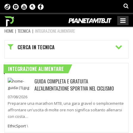
HOME
|
TECNICA
|
INTEGRAZIONE ALIMENTARE
CERCA IN TECNICA
INTEGRAZIONE ALIMENTARE
GUIDA COMPLETA E GRATUITA
ALL'ALIMENTAZIONE SPORTIVA NEL CICLISMO
07/08/2026
Preparare una marathon MTB, una gara gravel o semplicemente
affrontare un'uscita di molte ore non significa soltanto allenarsi
con costa…
EthicSport
\