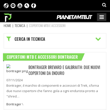
HOME
|
TECNICA
|
COPERTONI MTB E ACCESSORI
CERCA IN TECNICA
COPERTONI MTB E ACCESSORI BONTRAGER
BONTRAGER BREVARD E GALBRAITH: DUE NUOVI
COPERTONI DA ENDURO
07/11/2024
Bontrager, il marchio di componenti e accessori di Trek, sforna
due nuovi copertoni che fanno gola a ogni endurista pronto a
"shred…
Bontrager
\