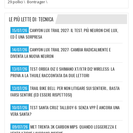
29 pollici
\
Bontrager
\
LE PIÙ LETTE DI: TECNICA
15/07/26
CANYON LUX TRAIL 2027: IL TEST. PIÙ NEURON CHE LUX,
ED È UNA SORPRESA
14/07/26
CANYON LUX TRAIL 2027: CAMBIA RADICALMENTE E
DIVENTA LA NUOVA NEURON
13/07/26
TEST ORBEA OIZ E SHIMANO XT/XTR DI2 WIRELESS: LA
PROVA A LA THUILE RACCONTATA DA DUE LETTORI
13/07/26
TRAIL BIKE BELL: PER NON LITIGARE SUI SENTIERI… BASTA
FARSI SENTIRE (ED ESSERE RISPETTOSI)
10/07/26
TEST SANTA CRUZ TALLBOY 6: SENZA VPP È ANCORA UNA
VERA SANTA?
09/07/26
MET TRENTA 3K CARBON MIPS: QUANDO LEGGEREZZA E