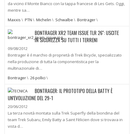
da vicino il Monte Bianco con la tappa francese di Les Gets. Oggi,
mentre sa…
Maxxis
\
PTN
\
Michelin
\
Schwalbe
\
Bontrager
\
BONTRAGER XR2 TEAM ISSUE TLR 26'': USCITE
IN SICUREZZA SU TUTTI I TERRENI
09/08/2012
Bontrager è il marchio di proprietà di Trek Bicycle, specializzato
nella produzione di tutta la componentistica per la
multinazionale di…
Bontrager
\
26 pollici
\
BONTRAGER: IL PROTOTIPO DELLA BATTY È
UN'EVOLUZIONE DEL 29-1
20/06/2012
La terza novità montata sulla Trek Superfly della biondina del
team Trek Subaru, Emily Batty a Saint Fèlicien dove si trovava in
vista d…