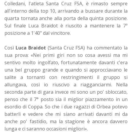
Colledani, l'atleta Santa Cruz FSA, è rimasto sempre
all'interno della top 10, arrivando a bussare durante la
quarta tornata anche alla porta della quinta posizione.
Sul finale Luca Braidot è riuscito a mantenere la 7ª
posizione a 1'40" dal vincitore.
Così
Luca Braidot
(Santa Cruz FSA) ha commentato la
sua prova: «N
ei primi giri non so cosa avessi ma mi
sentivo molto ingolfato, fortunatamente davanti c'era
una bel gruppo grande e quando si approcciavano le
salite a tornanti con restringimenti il gruppo si
allungava, così io riuscivo a riagganciarmi. Nella
seconda parte di gara invece mi sono un po' sbloccato,
penso che il 7° posto sia il miglior piazzamento in un
esordio di Coppa. So che i due ragazzi di Orbea potevo
batterli e vedere che mi siano arrivati davanti mi da
anche po' fastidio, ma la stagione è ancora davvero
lunga e ci saranno occasioni migliori».