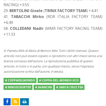
RACING) +3:55
29.
BERTOLINI Gioele
(
TRINX FACTORY TEAM
) +4:41
41.
TABACCHI Mirko
(RDR ITALIA FACTORY TEAM)
+6:49
58.
COLLEDANI Nadir
(MMR FACTORY RACING TEAM)
+11:33
© Pianeta Mtb di Alexis di Bertoni Aldo Tutti i diritti riservati. Questo
articolo non può essere copiato o riprodotto con altri mezzi senza una
licenza concessa dall'autore. La riproduzione pubblica di questo
articolo, in tutto o in parte, con qualsiasi mezzo, senza l'espressa
autorizzazione scritta dall'autore, è vietata.
# COPPADELMONDO
# COPPA-DEL-MONDO-XCO
# NINOSCHURTER
# AVANCINI
# SANTA CRUZ FSA