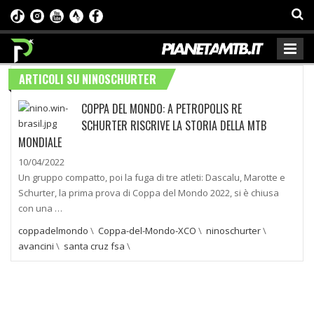
ARTICOLI SU NINOSCHURTER
COPPA DEL MONDO: A PETROPOLIS RE
SCHURTER RISCRIVE LA STORIA DELLA MTB
MONDIALE
10/04/2022
Un gruppo compatto, poi la fuga di tre atleti: Dascalu, Marotte e
Schurter, la prima prova di Coppa del Mondo 2022, si è chiusa
con una …
coppadelmondo
\
Coppa-del-Mondo-XCO
\
ninoschurter
\
avancini
\
santa cruz fsa
\