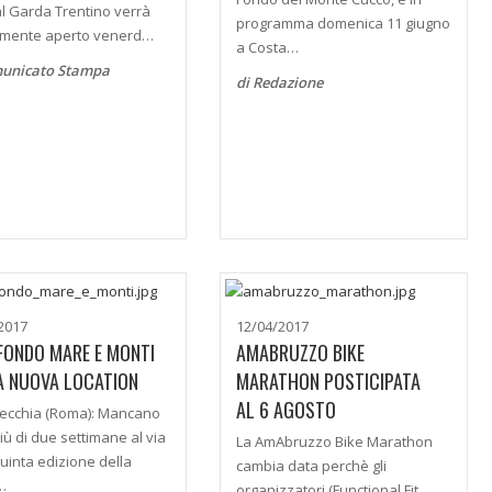
al Garda Trentino verrà
programma domenica 11 giugno
almente aperto venerd…
a Costa…
municato Stampa
di Redazione
2017
12/04/2017
FONDO MARE E MONTI
AMABRUZZO BIKE
A NUOVA LOCATION
MARATHON POSTICIPATA
AL 6 AGOSTO
vecchia (Roma): Mancano
iù di due settimane al via
La AmAbruzzo Bike Marathon
quinta edizione della
cambia data perchè gli
…
organizzatori (Functional Fit