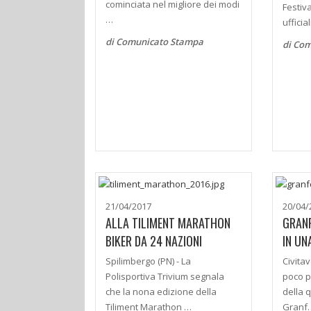
cominciata nel migliore dei modi
Festiv
…
uffici
di Comunicato Stampa
di Co
21/04/2017
20/04/
ALLA TILIMENT MARATHON
GRAN
BIKER DA 24 NAZIONI
IN UN
Spilimbergo (PN) - La
Civita
Polisportiva Trivium segnala
poco p
che la nona edizione della
della 
Tiliment Marathon …
Granf