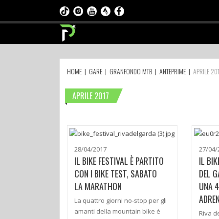
HOME
|
GARE
|
GRANFONDO MTB
|
ANTEPRIME
|
APRILE 20
APRILE 2017
28/04/2017
27/04/
IL BIKE FESTIVAL È PARTITO
IL BIK
CON I BIKE TEST, SABATO
DEL G
LA MARATHON
UNA 4
ADREN
La quattro giorni no-stop per gli
amanti della mountain bike è
Riva de