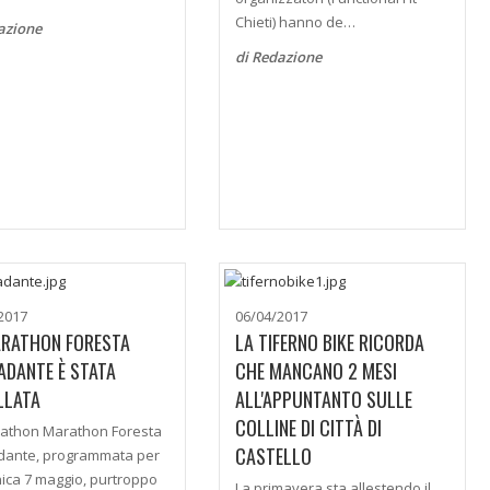
Chieti) hanno de…
azione
di Redazione
2017
06/04/2017
ARATHON FORESTA
LA TIFERNO BIKE RICORDA
DANTE È STATA
CHE MANCANO 2 MESI
LLATA
ALL'APPUNTANTO SULLE
COLLINE DI CITTÀ DI
athon Marathon Foresta
CASTELLO
dante, programmata per
ca 7 maggio, purtroppo
La primavera sta allestendo il