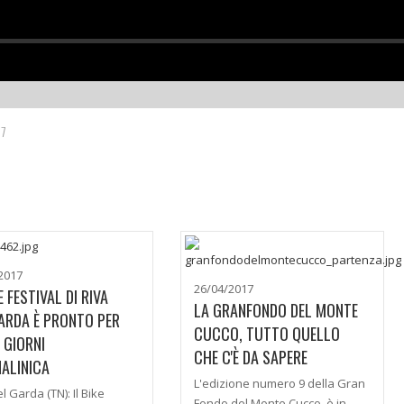
17
2017
26/04/2017
E FESTIVAL DI RIVA
LA GRANFONDO DEL MONTE
ARDA È PRONTO PER
CUCCO, TUTTO QUELLO
 GIORNI
CHE C'È DA SAPERE
ALINICA
L'edizione numero 9 della Gran
l Garda (TN): Il Bike
Fondo del Monte Cucco, è in