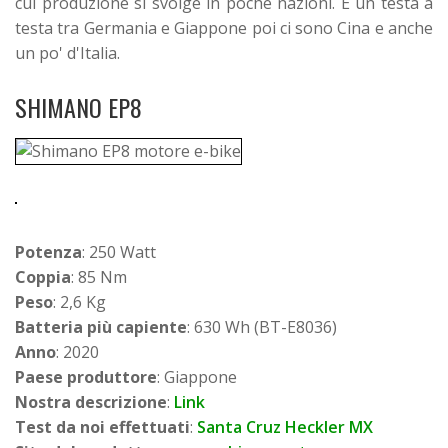
cui produzione si svolge in poche nazioni. È un testa a
testa tra Germania e Giappone poi ci sono Cina e anche
un po' d'Italia.
SHIMANO EP8
Potenza
: 250 Watt
Coppia
: 85 Nm
Peso
: 2,6 Kg
Batteria più capiente
: 630 Wh (BT-E8036)
Anno
: 2020
Paese produttore
: Giappone
Nostra descrizione
:
Link
Test da noi effettuati
:
Santa Cruz Heckler MX