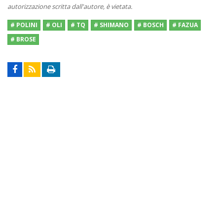
autorizzazione scritta dall'autore, è vietata.
# POLINI
# OLI
# TQ
# SHIMANO
# BOSCH
# FAZUA
# BROSE