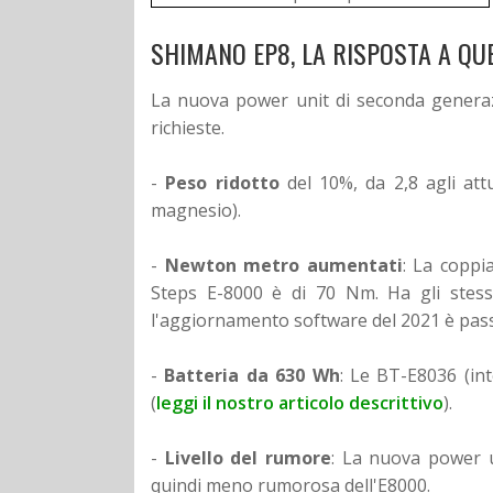
SHIMANO EP8, LA RISPOSTA A QU
La nuova power unit di seconda generaz
richieste.
-
Peso ridotto
del 10%, da 2,8 agli attu
magnesio).
-
Newton metro aumentati
: La coppi
Steps E-8000 è di 70 Nm. Ha gli stes
l'aggiornamento software del 2021 è pas
-
Batteria da 630 Wh
: Le BT-E8036 (in
(
leggi il nostro articolo descrittivo
).
-
Livello del rumore
: La nuova power un
quindi meno rumorosa dell'E8000.