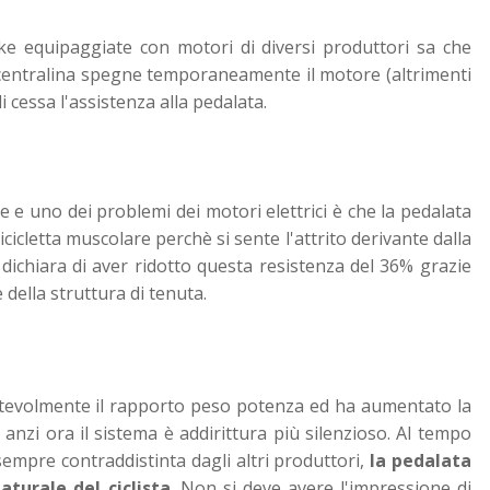
ke equipaggiate con motori di diversi produttori sa che
 centralina spegne temporaneamente il motore (altrimenti
 cessa l'assistenza alla pedalata.
e e uno dei problemi dei motori elettrici è che la pedalata
cicletta muscolare perchè si sente l'attrito derivante dalla
dichiara di aver ridotto questa resistenza del 36% grazie
della struttura di tenuta.
otevolmente il rapporto peso potenza ed ha aumentato la
nzi ora il sistema è addirittura più silenzioso. Al tempo
sempre contraddistinta dagli altri produttori,
la pedalata
aturale del ciclista
. Non si deve avere l'impressione di