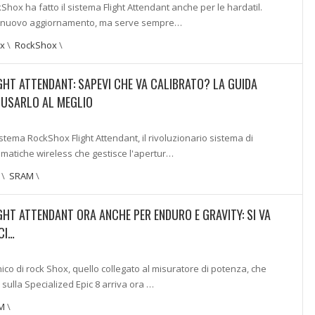
hox ha fatto il sistema Flight Attendant anche per le hardatil.
il nuovo aggiornamento, ma serve sempre…
x
\
RockShox
\
HT ATTENDANT: SAPEVI CHE VA CALIBRATO? LA GUIDA
 USARLO AL MEGLIO
istema RockShox Flight Attendant, il rivoluzionario sistema di
matiche wireless che gestisce l'apertur…
\
SRAM
\
HT ATTENDANT ORA ANCHE PER ENDURO E GRAVITY: SI VA
CI…
nico di rock Shox, quello collegato al misuratore di potenza, che
ulla Specialized Epic 8 arriva ora …
M
\