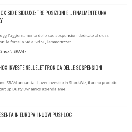
 SID E SIDLUXE: TRE POSIZIONI E... FINALMENTE UNA
AY
oggi l’aggiornamento delle sue sospensioni dedicate al cross-
n: la forcella Sid e Sid SL, l’ammortizzat…
kShox
\
SRAM
\
OX INVESTE NELL'ELETTRONICA DELLE SOSPENSIONI
ano SRAM annuncia di aver investito in ShockWiz, il primo prodotto
 start up Dusty Dynamics azienda ame…
SENTA IN EUROPA I NUOVI PUSHLOC