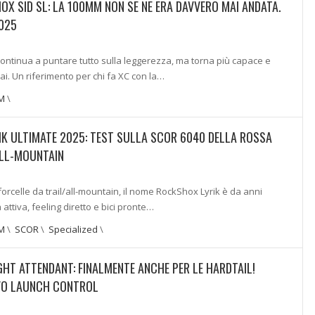
X SID SL: LA 100MM NON SE NE ERA DAVVERO MAI ANDATA.
2025
ontinua a puntare tutto sulla leggerezza, ma torna più capace e
i. Un riferimento per chi fa XC con la…
M
\
K ULTIMATE 2025: TEST SULLA SCOR 6040 DELLA ROSSA
ALL-MOUNTAIN
orcelle da trail/all-mountain, il nome RockShox Lyrik è da anni
attiva, feeling diretto e bici pronte…
M
\
SCOR
\
Specialized
\
HT ATTENDANT: FINALMENTE ANCHE PER LE HARDTAIL!
OVO LAUNCH CONTROL