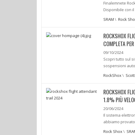
Finalemnete RockS
Disponibile con 
SRAM
\
Rock Sho
ROCKSHOX FLIG
COMPLETA PER
09/10/2024
Scopri tutto sul s
sospensioni auto
RockShox
\
Scott
ROCKSHOX FLIG
1.8% PIÙ VELO
20/06/2024
Il sistema elettro
abbiamo provato s
Rock Shox
\
SRA