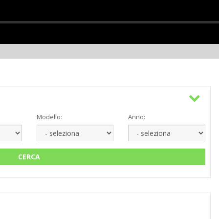
Modello:
Anno:
CERCA