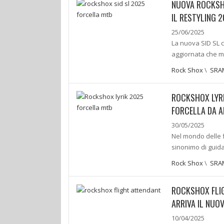
NUOVA ROCKSHO
IL RESTYLING 
25/06/2025
La nuova SID SL c
aggiornata che ma
Rock Shox
\
SRA
ROCKSHOX LYRI
FORCELLA DA 
30/05/2025
Nel mondo delle f
sinonimo di guida 
Rock Shox
\
SRA
ROCKSHOX FLIG
ARRIVA IL NU
10/04/2025