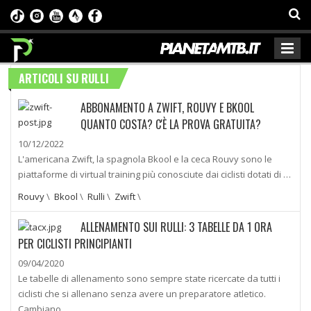
ARTICOLI SU RULLI
ABBONAMENTO A ZWIFT, ROUVY E BKOOL
QUANTO COSTA? C'È LA PROVA GRATUITA?
10/12/2022
L'americana Zwift, la spagnola Bkool e la ceca Rouvy sono le
piattaforme di virtual training più conosciute dai ciclisti dotati di …
Rouvy
\
Bkool
\
Rulli
\
Zwift
\
ALLENAMENTO SUI RULLI: 3 TABELLE DA 1 ORA
PER CICLISTI PRINCIPIANTI
09/04/2020
Le tabelle di allenamento sono sempre state ricercate da tutti i
ciclisti che si allenano senza avere un preparatore atletico.
Cambiano …