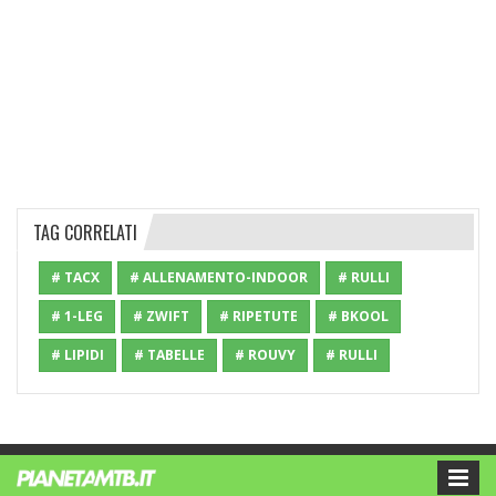
TAG CORRELATI
# TACX
# ALLENAMENTO-INDOOR
# RULLI
# 1-LEG
# ZWIFT
# RIPETUTE
# BKOOL
# LIPIDI
# TABELLE
# ROUVY
# RULLI