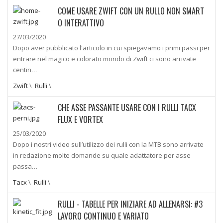
COME USARE ZWIFT CON UN RULLO NON SMART
O INTERATTIVO
27/03/2020
Dopo aver pubblicato l'articolo in cui spiegavamo i primi passi per
entrare nel magico e colorato mondo di Zwift ci sono arrivate
centin…
Zwift
\
Rulli
\
CHE ASSE PASSANTE USARE CON I RULLI TACX
FLUX E VORTEX
25/03/2020
Dopo i nostri video sull’utilizzo dei rulli con la MTB sono arrivate
in redazione molte domande su quale adattatore per asse
passa…
Tacx
\
Rulli
\
RULLI - TABELLE PER INIZIARE AD ALLENARSI: #3
LAVORO CONTINUO E VARIATO