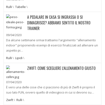
Rulli
\
Tabelle
\
A PEDALARE IN CASA SI INGRASSA O SI
DIMAGRISCE? ABBIAMO SENTITO IL NOSTRO
TRAINER
09/04/2020
Da alcune settimane ormai trattiamo l'argomento "allenamento
indoor" proponendo esempi di esercizi finalizzati ad allenare un
aspetto pi…
Rulli
\
Lipidi
\
ZWIFT: COME SCEGLIERE L’ALLENAMENTO GIUSTO
07/04/2020
È vero una delle cose che ci piacciono di più di Zwift è proprio il
suo lato FUN, ovvero quello di videogioco in cui si devono su…
Zwift
\
Rulli
\