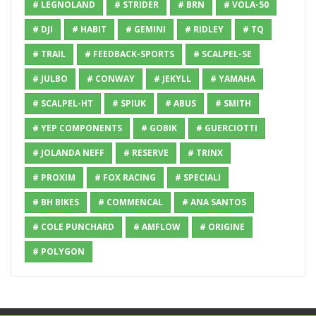
# LEGNOLAND
# STRIDER
# BRN
# VOLA-50
# DJI
# HABIT
# GEMINI
# RIDLEY
# TQ
# TRAIL
# FEEDBACK-SPORTS
# SCALPEL-SE
# JULBO
# CONWAY
# JEKYLL
# YAMAHA
# SCALPEL-HT
# SPIUK
# ABUS
# SMITH
# YEP COMPONENTS
# GOBIK
# GUERCIOTTI
# JOLANDA NEFF
# RESERVE
# TRINX
# PROXIM
# FOX RACING
# SPECIALI
# BH BIKES
# COMMENCAL
# ANA SANTOS
# COLE PUNCHARD
# AMFLOW
# ORIGINE
# POLYGON