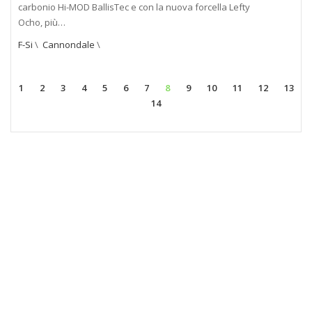
carbonio Hi-MOD BallisTec e con la nuova forcella Lefty
Ocho, più…
F-Si
\
Cannondale
\
1
2
3
4
5
6
7
8
9
10
11
12
13
14