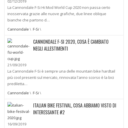
02/12/2019
La Cannondale F-Si Hi Mod World Cup 2020 non passa certo
inosservata grazie alle nuove grafiche, due linee oblique
bianche che partono d…
Cannondale
\
F-Si
\
CANNONDALE F-SI 2020, COSA È CAMBIATO
NEGLI ALLESTIMENTI
21/09/2019
La Cannondale F-Si è sempre una delle mountain bike hardtail
più cool presenti sul mercato, rinnovata l'anno scorso è la bici
prediletta…
Cannondale
\
F-Si
\
ITALIAN BIKE FESTIVAL, COSA ABBIAMO VISTO DI
INTERESSANTE #2
16/09/2019