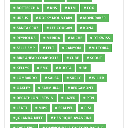
# BOTTECCHIA
# KHS
# KTM
# FOX
# URSUS
# ROCKY MOUNTAIN
# MONDRAKER
# SANTA CRUZ
# LEE COUGAN
# KONA
# REYNOLDS
# MERIDA
# MICHE
# DT SWISS
# SELLE SMP
# FELT
# CANYON
# VITTORIA
# BIKE AHEAD COMPOSITE
# CUBE
# SCOUT
# KELLYS
# BMC
# KUOTA
# BH
# LOMBARDO
# SALSA
# SURLY
# WILIER
# OAKLEY
# SAHMURAI
# BERGAMONT
# DECATHLON - BTWIN
# LAZER
# PTN
# LEATT
# MIPS
# SCALPEL
# F-SI
# JOLANDA-NEFF
# HENRIQUE-AVANCINI
# CAPE-EPIC
# CANNONDALE-FACTORY-RACING