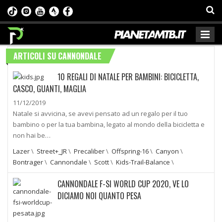
ARTICOLI SU CANNONDALE
10 REGALI DI NATALE PER BAMBINI: BICICLETTA,
CASCO, GUANTI, MAGLIA
11/12/2019
Natale si avvicina, se avevi pensato ad un regalo per il tuo
bambino o per la tua bambina, legato al mondo della bicicletta e
non hai be…
Lazer
\
Street+_JR
\
Precaliber
\
Offspring-16
\
Canyon
\
Bontrager
\
Cannondale
\
Scott
\
Kids-Trail-Balance
\
CANNONDALE F-SI WORLD CUP 2020, VE LO
DICIAMO NOI QUANTO PESA