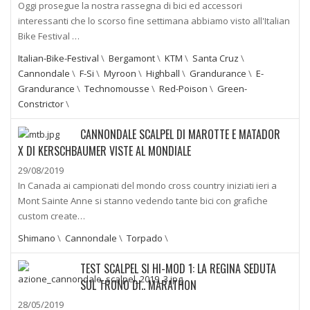
Oggi prosegue la nostra rassegna di bici ed accessori
interessanti che lo scorso fine settimana abbiamo visto all'Italian
Bike Festival …
Italian-Bike-Festival
\
Bergamont
\
KTM
\
Santa Cruz
\
Cannondale
\
F-Si
\
Myroon
\
Highball
\
Grandurance
\
E-
Grandurance
\
Technomousse
\
Red-Poison
\
Green-
Constrictor
\
CANNONDALE SCALPEL DI MAROTTE E MATADOR
X DI KERSCHBAUMER VISTE AL MONDIALE
29/08/2019
In Canada ai campionati del mondo cross country iniziati ieri a
Mont Sainte Anne si stanno vedendo tante bici con grafiche
custom create…
Shimano
\
Cannondale
\
Torpado
\
TEST SCALPEL SI HI-MOD 1: LA REGINA SEDUTA
SUL TRONO DI.. MARATHON
28/05/2019