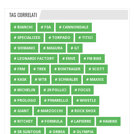
TAG CORRELATI
# BIANCHI
# FSA
# CANNONDALE
# SPECIALIZED
# TORPADO
# TITICI
# SHIMANO
# MAGURA
# GT
# LEONARDI FACTORY
# ENVE
# FM BIKE
# FRM
# TREK
# BONTRAGER
# SCOTT
# KASK
# WTB
# SCHWALBE
# MAXXIS
# MICHELIN
# 29 POLLICI
# FOCUS
# PROLOGO
# PINARELLO
# WHISTLE
# GIANT
# MARZOCCHI
# ROCK SHOX
# RITCHEY
# FORMULA
# LAPIERRE
# HAIBIKE
# SR SUNTOUR
# ORBEA
# OLYMPIA