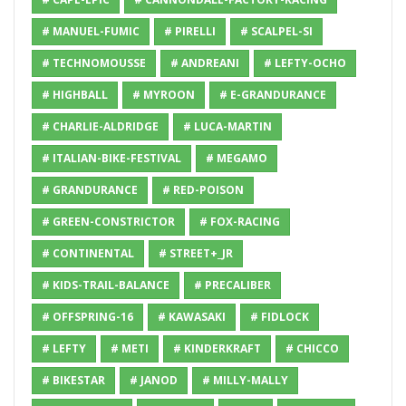
# MANUEL-FUMIC
# PIRELLI
# SCALPEL-SI
# TECHNOMOUSSE
# ANDREANI
# LEFTY-OCHO
# HIGHBALL
# MYROON
# E-GRANDURANCE
# CHARLIE-ALDRIDGE
# LUCA-MARTIN
# ITALIAN-BIKE-FESTIVAL
# MEGAMO
# GRANDURANCE
# RED-POISON
# GREEN-CONSTRICTOR
# FOX-RACING
# CONTINENTAL
# STREET+_JR
# KIDS-TRAIL-BALANCE
# PRECALIBER
# OFFSPRING-16
# KAWASAKI
# FIDLOCK
# LEFTY
# METI
# KINDERKRAFT
# CHICCO
# BIKESTAR
# JANOD
# MILLY-MALLY