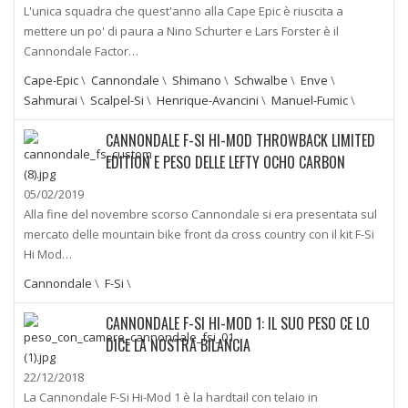
L'unica squadra che quest'anno alla Cape Epic è riuscita a
mettere un po' di paura a Nino Schurter e Lars Forster è il
Cannondale Factor…
Cape-Epic
\
Cannondale
\
Shimano
\
Schwalbe
\
Enve
\
Sahmurai
\
Scalpel-Si
\
Henrique-Avancini
\
Manuel-Fumic
\
CANNONDALE F-SI HI-MOD THROWBACK LIMITED
EDITION E PESO DELLE LEFTY OCHO CARBON
05/02/2019
Alla fine del novembre scorso Cannondale si era presentata sul
mercato delle mountain bike front da cross country con il kit F-Si
Hi Mod…
Cannondale
\
F-Si
\
CANNONDALE F-SI HI-MOD 1: IL SUO PESO CE LO
DICE LA NOSTRA BILANCIA
22/12/2018
La Cannondale F-Si Hi-Mod 1 è la hardtail con telaio in