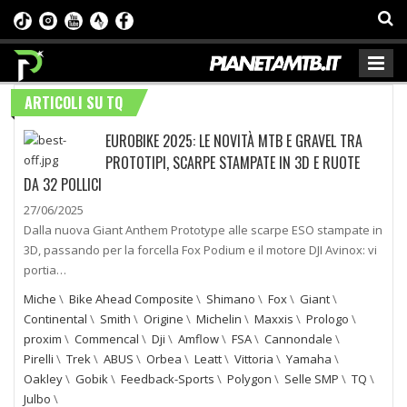
ARTICOLI SU TQ
EUROBIKE 2025: LE NOVITÀ MTB E GRAVEL TRA
PROTOTIPI, SCARPE STAMPATE IN 3D E RUOTE
DA 32 POLLICI
27/06/2025
Dalla nuova Giant Anthem Prototype alle scarpe ESO stampate in
3D, passando per la forcella Fox Podium e il motore DJI Avinox: vi
portia…
Miche
\
Bike Ahead Composite
\
Shimano
\
Fox
\
Giant
\
Continental
\
Smith
\
Origine
\
Michelin
\
Maxxis
\
Prologo
\
proxim
\
Commencal
\
Dji
\
Amflow
\
FSA
\
Cannondale
\
Pirelli
\
Trek
\
ABUS
\
Orbea
\
Leatt
\
Vittoria
\
Yamaha
\
Oakley
\
Gobik
\
Feedback-Sports
\
Polygon
\
Selle SMP
\
TQ
\
Julbo
\