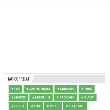
TAG CORRELATI
# FSA
# CANNONDALE
# SHIMANO
# TREK
# MAXXIS
# MICHELIN
# PROLOGO
# GIANT
# ORBEA
# FOX
# MICHE
# SELLE SMP