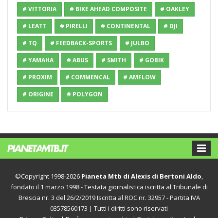
# VITTORIA
# BIKE AHEAD COMPOSITE
# OAKLEY
# LEATT
# PIRELLI
# CONTINENTAL
# DJI
# TQ
# FEEDBACK-SPORTS
# JULBO
# YAMAHA
# ABUS
# SMITH
# GOBIK
# PROXIM
# COMMENCAL
# AMFLOW
# ORIGINE
# POLYGON
©Copyright 1998-2026
Pianeta Mtb di Alexis di Bertoni Aldo
,
fondato il 1 marzo 1998 - Testata giornalistica iscritta al Tribunale di
Brescia nr. 3 del 26/2/2019 Iscritta al ROC nr. 32957 - Partita IVA
03578560173 | Tutti i diritti sono riservati