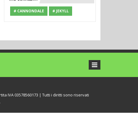
# CANNONDALE
# JEKYLL
tita IVA 03578560173 | Tutti i diritti sono riservati
L