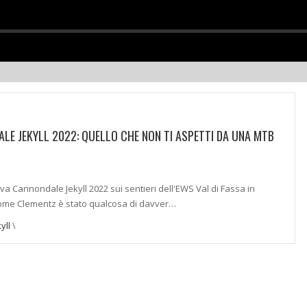
LE JEKYLL 2022: QUELLO CHE NON TI ASPETTI DA UNA MTB
va Cannondale Jekyll 2022 sui sentieri dell'EWS Val di Fassa in
ome Clementz è stato qualcosa di davver…
yll
\