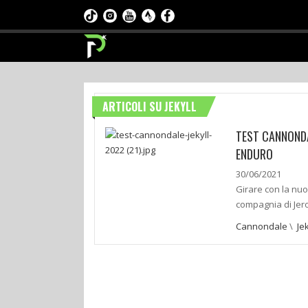
ARTICOLI SU JEKYLL
TEST CANNONDA
ENDURO
30/06/2021
Girare con la nuo
compagnia di Jer
Cannondale
\
Jek