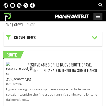
HOME
|
GRAVEL
|
RUOTE
GRAVEL NEWS
RUOTE
RESERVE 48|53 GR: LE NUOVE RUOTE GRAVEL
RACING CON CANALE INTERNO DA 30MM E AERO
07/07/2026
Il gravel racing continua a spingere sempre più forte verso
soluzioni tecniche che fino a pochi anni fa sembravano lontane
dal mondo off…