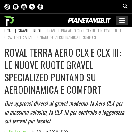
HOME
|
GRAVEL
|
RUOTE
|
ROVAL TERRA AERO CLX E CLX III: LE NUOVE RUOTE
GRAVEL SPECIALIZED PUNTANO SU AERODINAMICA E COMFORT
ROVAL TERRA AERO CLX E CLX III:
LE NUOVE RUOTE GRAVEL
SPECIALIZED PUNTANO SU
AERODINAMICA E COMFORT
Due approcci diversi al gravel moderno: la Aero CLX per
la massima velocità, la CLX III per controllo e leggerezza
sui terreni più tecnici.
di
Redazione
,
gio 26 mar 2026 18:00