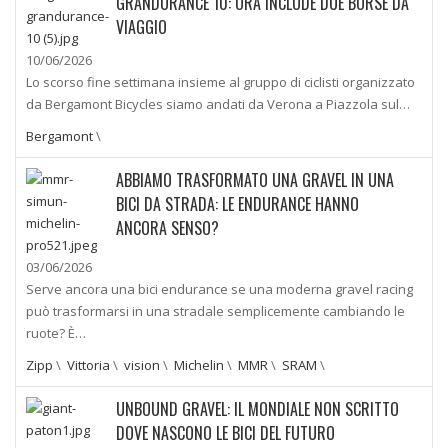
GRANDURANCE 10: ORA INCLUDE DUE BORSE DA
VIAGGIO
10/06/2026
Lo scorso fine settimana insieme al gruppo di ciclisti organizzato
da Bergamont Bicycles siamo andati da Verona a Piazzola sul…
Bergamont
\
ABBIAMO TRASFORMATO UNA GRAVEL IN UNA
BICI DA STRADA: LE ENDURANCE HANNO
ANCORA SENSO?
03/06/2026
Serve ancora una bici endurance se una moderna gravel racing
può trasformarsi in una stradale semplicemente cambiando le
ruote? È…
Zipp
\
Vittoria
\
vision
\
Michelin
\
MMR
\
SRAM
\
UNBOUND GRAVEL: IL MONDIALE NON SCRITTO
DOVE NASCONO LE BICI DEL FUTURO