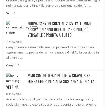
Ci sono gare gravel, e poi c’è la Unbound Gravel. Duecento miglia
nel Kansas, tra le Flint Hills, con pietre taglienti, caldo, fan…
Scott
\
NUOVA CANYON GRIZL AL 2027: L'ALLUMINIO
ARRIVA UN ANNO DOPO IL CARBONIO, PIÙ
VERSATILE E PRONTA A TUTTO
19/05/2026
Canyon rinnova una delle sue bici più vendute e lo fa con un
aggiornamento profondo: arriva la nuova Grizl AL, la versione in
alluminio …
Canyon
\
MMR SIMUN “REAL” BUILD: LA GRAVEL BIKE
FURBA CHE PUNTA ALLA SOSTANZA, NON ALLA
VETRINA
08/05/2026
Avere una bici top di gamma piace a tutti. Fa brillare gli occhi,
soddisfa il nostro ego e spesso rappresenta anche un premio