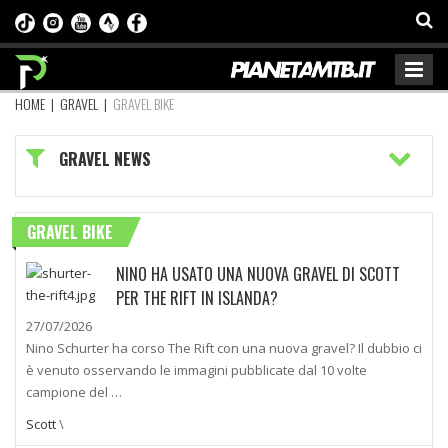
HOME
|
GRAVEL
|
GRAVEL BIKE
GRAVEL NEWS
GRAVEL BIKE
NINO HA USATO UNA NUOVA GRAVEL DI SCOTT
PER THE RIFT IN ISLANDA?
27/07/2026
Nino Schurter ha corso The Rift con una nuova gravel? Il dubbio ci
è venuto osservando le immagini pubblicate dal 10 volte
campione del …
Scott
\