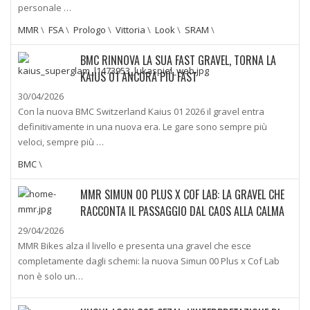
personale …
MMR
\
FSA
\
Prologo
\
Vittoria
\
Look
\
SRAM
\
BMC RINNOVA LA SUA FAST GRAVEL, TORNA LA
KAIUS 01 ANCORA PIÙ FAST
30/04/2026
Con la nuova BMC Switzerland Kaius 01 2026 il gravel entra
definitivamente in una nuova era. Le gare sono sempre più
veloci, sempre più …
BMC
\
MMR SIMUN 00 PLUS X COF LAB: LA GRAVEL CHE
RACCONTA IL PASSAGGIO DAL CAOS ALLA CALMA
29/04/2026
MMR Bikes alza il livello e presenta una gravel che esce
completamente dagli schemi: la nuova Simun 00 Plus x Cof Lab
non è solo un…