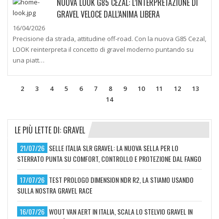
NUOVA LOOK G85 CEZAL: L’INTERPRETAZIONE DI
GRAVEL VELOCE DALL’ANIMA LIBERA
16/04/2026
Precisione da strada, attitudine off-road. Con la nuova G85 Cezal,
LOOK reinterpreta il concetto di gravel moderno puntando su
una piatt…
2
3
4
5
6
7
8
9
10
11
12
13
14
LE PIÙ LETTE DI: GRAVEL
21/07/26
SELLE ITALIA SLR GRAVEL: LA NUOVA SELLA PER LO
STERRATO PUNTA SU COMFORT, CONTROLLO E PROTEZIONE DAL FANGO
17/07/26
TEST PROLOGO DIMENSION NDR R2, LA STIAMO USANDO
SULLA NOSTRA GRAVEL RACE
16/07/26
WOUT VAN AERT IN ITALIA, SCALA LO STELVIO GRAVEL IN