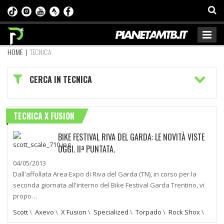
HOME
|
TECNICA
CERCA IN TECNICA
TECNICA X FUSION
BIKE FESTIVAL RIVA DEL GARDA: LE NOVITÀ VISTE
OGGI. IIª PUNTATA.
04/05/2013
Dall'affollata Area Expo di Riva del Garda (TN), in corso per la
seconda giornata all'interno del Bike Festival Garda Trentino, vi
propo…
Scott
\
Axevo
\
X Fusion
\
Specialized
\
Torpado
\
Rock Shox
\