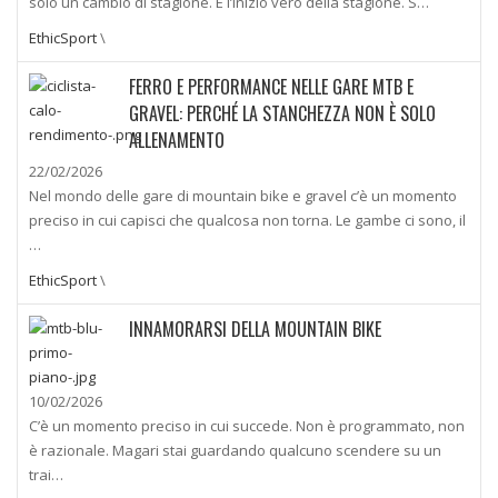
solo un cambio di stagione. È l’inizio vero della stagione. S…
EthicSport
\
FERRO E PERFORMANCE NELLE GARE MTB E
GRAVEL: PERCHÉ LA STANCHEZZA NON È SOLO
ALLENAMENTO
22/02/2026
Nel mondo delle gare di mountain bike e gravel c’è un momento
preciso in cui capisci che qualcosa non torna. Le gambe ci sono, il
…
EthicSport
\
INNAMORARSI DELLA MOUNTAIN BIKE
10/02/2026
C’è un momento preciso in cui succede. Non è programmato, non
è razionale. Magari stai guardando qualcuno scendere su un
trai…