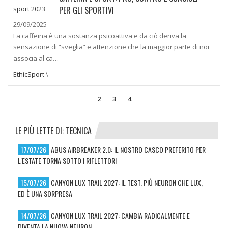
PER GLI SPORTIVI
29/09/2025
La caffeina è una sostanza psicoattiva e da ciò deriva la
sensazione di “sveglia” e attenzione che la maggior parte di noi
associa al ca…
EthicSport
\
2
3
4
LE PIÙ LETTE DI: TECNICA
17/07/26
ABUS AIRBREAKER 2.0: IL NOSTRO CASCO PREFERITO PER
L'ESTATE TORNA SOTTO I RIFLETTORI
15/07/26
CANYON LUX TRAIL 2027: IL TEST. PIÙ NEURON CHE LUX,
ED È UNA SORPRESA
14/07/26
CANYON LUX TRAIL 2027: CAMBIA RADICALMENTE E
DIVENTA LA NUOVA NEURON