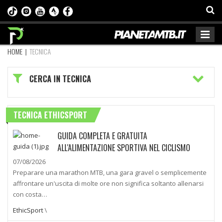
HOME
|
TECNICA
CERCA IN TECNICA
TECNICA ETHICSPORT
GUIDA COMPLETA E GRATUITA
ALL'ALIMENTAZIONE SPORTIVA NEL CICLISMO
07/08/2026
Preparare una marathon MTB, una gara gravel o semplicemente
affrontare un'uscita di molte ore non significa soltanto allenarsi
con costa…
EthicSport
\