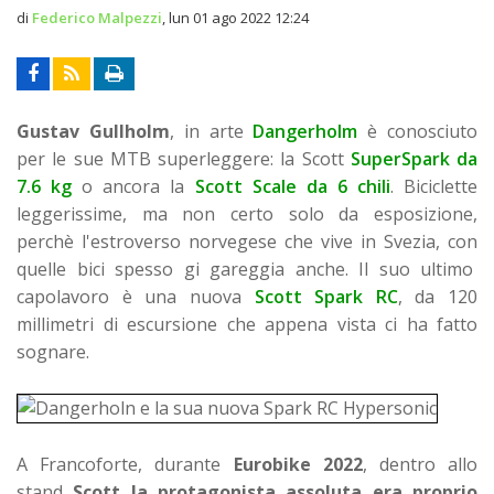
di
Federico Malpezzi
,
lun 01 ago 2022 12:24
Gustav Gullholm
, in arte
Dangerholm
è conosciuto
per le sue MTB superleggere: la Scott
SuperSpark da
7.6 kg
o ancora la
Scott Scale da 6 chili
. Biciclette
leggerissime, ma non certo solo da esposizione,
perchè l'estroverso norvegese che vive in Svezia, con
quelle bici spesso gi gareggia anche. Il suo ultimo
capolavoro è una nuova
Scott Spark RC
, da 120
millimetri di escursione che appena vista ci ha fatto
sognare.
A Francoforte, durante
Eurobike 2022
, dentro allo
stand
Scott
la protagonista assoluta era proprio