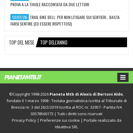
PROVA A LA THUILE RACCONTATA DA DUE LETTORI
13/07/26
TRAIL BIKE BELL: PER NON LITIGARE SUI SENTIERI… BASTA
FARSI SENTIRE (ED ESSERE RISPETTOSI)
TOP DEL MESE
TOP DELL'ANNO
©Copyright 1998-2026
Pianeta Mtb di Alexis di Bertoni Aldo
,
fondato il 1 marzo 1998 - Testata giornalistica iscritta al Tribunale di
Brescia nr. 3 del 26/2/2019 Iscritta al ROC nr. 32957 - Partita IVA
03578560173 | Tutti i diritti sono riservati
Privacy Policy
|
Preferenze sui cookie
| Portale realizzato da
Ideattiva SRL