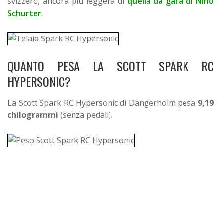
svizzero, ancora più leggera di
quella da gara di Nino
Schurter
.
QUANTO PESA LA SCOTT SPARK RC
HYPERSONIC?
La Scott Spark RC Hypersonic di Dangerholm pesa
9,19
chilogrammi
(senza pedali).