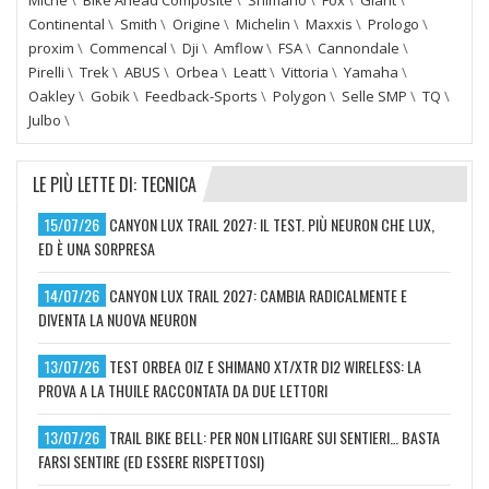
Continental
\
Smith
\
Origine
\
Michelin
\
Maxxis
\
Prologo
\
proxim
\
Commencal
\
Dji
\
Amflow
\
FSA
\
Cannondale
\
Pirelli
\
Trek
\
ABUS
\
Orbea
\
Leatt
\
Vittoria
\
Yamaha
\
Oakley
\
Gobik
\
Feedback-Sports
\
Polygon
\
Selle SMP
\
TQ
\
Julbo
\
LE PIÙ LETTE DI: TECNICA
15/07/26
CANYON LUX TRAIL 2027: IL TEST. PIÙ NEURON CHE LUX,
ED È UNA SORPRESA
14/07/26
CANYON LUX TRAIL 2027: CAMBIA RADICALMENTE E
DIVENTA LA NUOVA NEURON
13/07/26
TEST ORBEA OIZ E SHIMANO XT/XTR DI2 WIRELESS: LA
PROVA A LA THUILE RACCONTATA DA DUE LETTORI
13/07/26
TRAIL BIKE BELL: PER NON LITIGARE SUI SENTIERI… BASTA
FARSI SENTIRE (ED ESSERE RISPETTOSI)