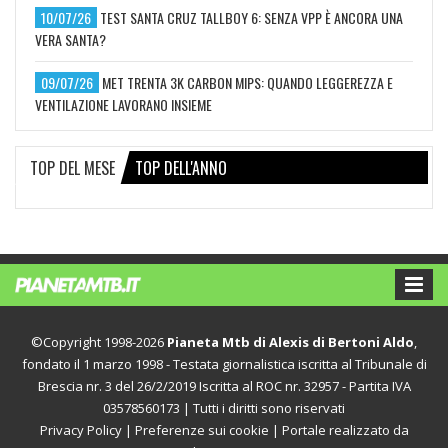
10/07/26
TEST SANTA CRUZ TALLBOY 6: SENZA VPP È ANCORA UNA
VERA SANTA?
09/07/26
MET TRENTA 3K CARBON MIPS: QUANDO LEGGEREZZA E
VENTILAZIONE LAVORANO INSIEME
TOP DEL MESE
TOP DELL'ANNO
©Copyright 1998-2026
Pianeta Mtb di Alexis di Bertoni Aldo
,
fondato il 1 marzo 1998 - Testata giornalistica iscritta al Tribunale di
Brescia nr. 3 del 26/2/2019 Iscritta al ROC nr. 32957 - Partita IVA
03578560173 | Tutti i diritti sono riservati
Privacy Policy
|
Preferenze sui cookie
| Portale realizzato da