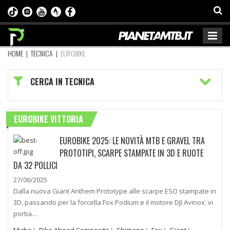
HOME
|
TECNICA
|
EUROBIKE
CERCA IN TECNICA
EUROBIKE VITTORIA
EUROBIKE 2025: LE NOVITÀ MTB E GRAVEL TRA
PROTOTIPI, SCARPE STAMPATE IN 3D E RUOTE
DA 32 POLLICI
27/06/2025
Dalla nuova Giant Anthem Prototype alle scarpe ESO stampate in
3D, passando per la forcella Fox Podium e il motore DJI Avinox: vi
portia…
Miche
\
Bike Ahead Composite
\
Shimano
\
Fox
\
Giant
\