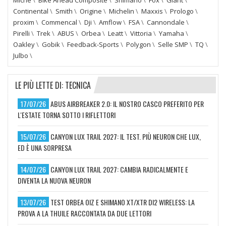
Continental
\
Smith
\
Origine
\
Michelin
\
Maxxis
\
Prologo
\
proxim
\
Commencal
\
Dji
\
Amflow
\
FSA
\
Cannondale
\
Pirelli
\
Trek
\
ABUS
\
Orbea
\
Leatt
\
Vittoria
\
Yamaha
\
Oakley
\
Gobik
\
Feedback-Sports
\
Polygon
\
Selle SMP
\
TQ
\
Julbo
\
LE PIÙ LETTE DI: TECNICA
17/07/26
ABUS AIRBREAKER 2.0: IL NOSTRO CASCO PREFERITO PER
L'ESTATE TORNA SOTTO I RIFLETTORI
15/07/26
CANYON LUX TRAIL 2027: IL TEST. PIÙ NEURON CHE LUX,
ED È UNA SORPRESA
14/07/26
CANYON LUX TRAIL 2027: CAMBIA RADICALMENTE E
DIVENTA LA NUOVA NEURON
13/07/26
TEST ORBEA OIZ E SHIMANO XT/XTR DI2 WIRELESS: LA
PROVA A LA THUILE RACCONTATA DA DUE LETTORI