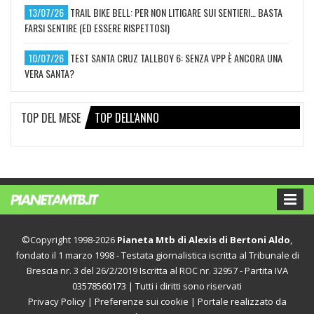
13/07/26
TRAIL BIKE BELL: PER NON LITIGARE SUI SENTIERI… BASTA
FARSI SENTIRE (ED ESSERE RISPETTOSI)
10/07/26
TEST SANTA CRUZ TALLBOY 6: SENZA VPP È ANCORA UNA
VERA SANTA?
TOP DEL MESE
TOP DELL'ANNO
©Copyright 1998-2026
Pianeta Mtb di Alexis di Bertoni Aldo
,
fondato il 1 marzo 1998 - Testata giornalistica iscritta al Tribunale di
Brescia nr. 3 del 26/2/2019 Iscritta al ROC nr. 32957 - Partita IVA
03578560173 | Tutti i diritti sono riservati
Privacy Policy
|
Preferenze sui cookie
| Portale realizzato da