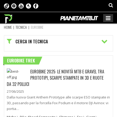
HOME
|
TECNICA
|
EUROBIKE
CERCA IN TECNICA
EUROBIKE TREK
EUROBIKE 2025: LE NOVITÀ MTB E GRAVEL TRA
PROTOTIPI, SCARPE STAMPATE IN 3D E RUOTE
DA 32 POLLICI
27/06/2025
Dalla nuova Giant Anthem Prototype alle scarpe ESO stampate in
3D, passando per la forcella Fox Podium e il motore DJI Avinox: vi
portia…
Miche
\
Bike Ahead Composite
\
Shimano
\
Fox
\
Giant
\