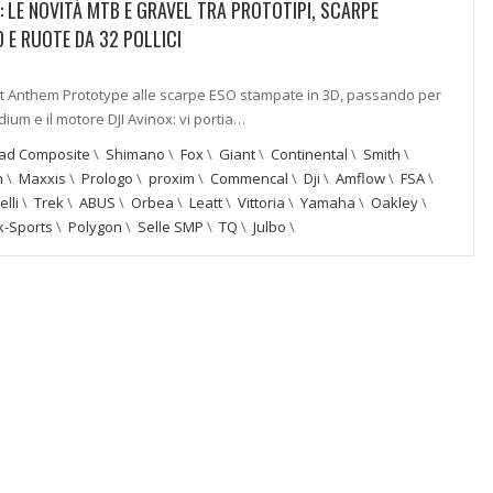
: LE NOVITÀ MTB E GRAVEL TRA PROTOTIPI, SCARPE
 E RUOTE DA 32 POLLICI
t Anthem Prototype alle scarpe ESO stampate in 3D, passando per
dium e il motore DJI Avinox: vi portia…
ad Composite
\
Shimano
\
Fox
\
Giant
\
Continental
\
Smith
\
n
\
Maxxis
\
Prologo
\
proxim
\
Commencal
\
Dji
\
Amflow
\
FSA
\
elli
\
Trek
\
ABUS
\
Orbea
\
Leatt
\
Vittoria
\
Yamaha
\
Oakley
\
-Sports
\
Polygon
\
Selle SMP
\
TQ
\
Julbo
\