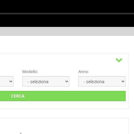
Modello:
Anno:
CERCA