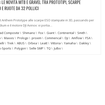
: LE NOVITÀ MTB E GRAVEL TRA PROTOTIPI, SCARPE
 E RUOTE DA 32 POLLICI
t Anthem Prototype alle scarpe ESO stampate in 3D, passando per
dium e il motore DJI Avinox: vi portia…
ad Composite
\
Shimano
\
Fox
\
Giant
\
Continental
\
Smith
\
n
\
Maxxis
\
Prologo
\
proxim
\
Commencal
\
Dji
\
Amflow
\
FSA
\
elli
\
Trek
\
ABUS
\
Orbea
\
Leatt
\
Vittoria
\
Yamaha
\
Oakley
\
-Sports
\
Polygon
\
Selle SMP
\
TQ
\
Julbo
\