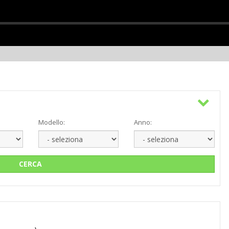
Modello:
Anno:
CERCA