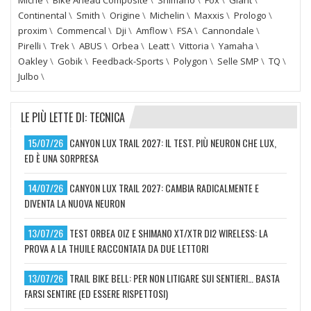
Continental
\
Smith
\
Origine
\
Michelin
\
Maxxis
\
Prologo
\
proxim
\
Commencal
\
Dji
\
Amflow
\
FSA
\
Cannondale
\
Pirelli
\
Trek
\
ABUS
\
Orbea
\
Leatt
\
Vittoria
\
Yamaha
\
Oakley
\
Gobik
\
Feedback-Sports
\
Polygon
\
Selle SMP
\
TQ
\
Julbo
\
LE PIÙ LETTE DI: TECNICA
15/07/26
CANYON LUX TRAIL 2027: IL TEST. PIÙ NEURON CHE LUX,
ED È UNA SORPRESA
14/07/26
CANYON LUX TRAIL 2027: CAMBIA RADICALMENTE E
DIVENTA LA NUOVA NEURON
13/07/26
TEST ORBEA OIZ E SHIMANO XT/XTR DI2 WIRELESS: LA
PROVA A LA THUILE RACCONTATA DA DUE LETTORI
13/07/26
TRAIL BIKE BELL: PER NON LITIGARE SUI SENTIERI… BASTA
FARSI SENTIRE (ED ESSERE RISPETTOSI)