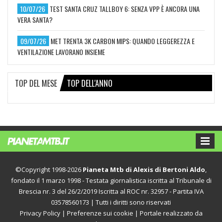
10/07/26
TEST SANTA CRUZ TALLBOY 6: SENZA VPP È ANCORA UNA
VERA SANTA?
09/07/26
MET TRENTA 3K CARBON MIPS: QUANDO LEGGEREZZA E
VENTILAZIONE LAVORANO INSIEME
TOP DEL MESE
TOP DELL'ANNO
©Copyright 1998-2026
Pianeta Mtb di Alexis di Bertoni Aldo
,
fondato il 1 marzo 1998 - Testata giornalistica iscritta al Tribunale di
Brescia nr. 3 del 26/2/2019 Iscritta al ROC nr. 32957 - Partita IVA
03578560173 | Tutti i diritti sono riservati
Privacy Policy
|
Preferenze sui cookie
| Portale realizzato da