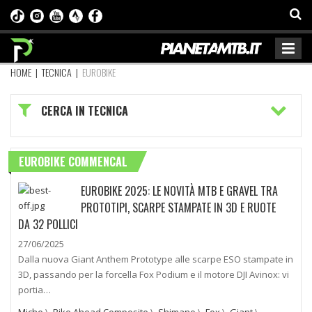
HOME
|
TECNICA
|
EUROBIKE
CERCA IN TECNICA
EUROBIKE COMMENCAL
EUROBIKE 2025: LE NOVITÀ MTB E GRAVEL TRA
PROTOTIPI, SCARPE STAMPATE IN 3D E RUOTE
DA 32 POLLICI
27/06/2025
Dalla nuova Giant Anthem Prototype alle scarpe ESO stampate in
3D, passando per la forcella Fox Podium e il motore DJI Avinox: vi
portia…
Miche
\
Bike Ahead Composite
\
Shimano
\
Fox
\
Giant
\