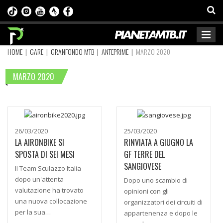
HOME
|
GARE
|
GRANFONDO MTB
|
ANTEPRIME
|
MARZO 2020
MARZO 2020
26/03/2020
25/03/2020
LA AIRONBIKE SI
RINVIATA A GIUGNO LA
SPOSTA DI SEI MESI
GF TERRE DEL
SANGIOVESE
Il Team Sculazzo Italia
dopo un'attenta
Dopo uno scambio di
valutazione ha trovato
opinioni con gli
una nuova collocazione
organizzatori dei circuiti di
per la sua…
appartenenza e dopo le