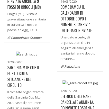
RINVIATA ANCHE LA 9
14/03/2020
FOSSI DI CINGOLI (MC)
COME CAMBIA IL
CALENDARIO DI
Cingoli (MC) - Vista la
OTTOBRE DOPO I
grave situazione sanitaria
NUMEROSI "ARRIVI"
in cui versa il nostro
DELLE GARE RINVIATE
paese ad oggi, il C.O.…
Una dato è certo, gli
di Comunicato Stampa
organizzatori che in
seguito all'emergenza
sanitaria hanno dovuto
rinviare…
12/03/2020
di Redazione
SARDINIA MTB CUP IL
PUNTO SULLA
SITUAZIONE DEL
CIRCUITO
12/03/2020
Il comitato organizzatore
L'ELENCO DELLE GARE
della Sardinia Cup Mtb
CANCELLATE AUMENTA.
2020, visto il perdurare
COINVOLTE TOSCANA E
della situazione sanit…