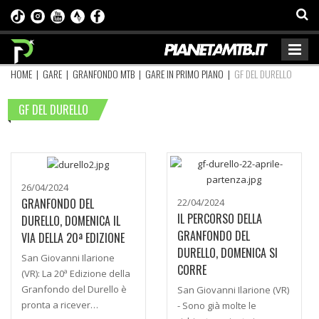
HOME
|
GARE
|
GRANFONDO MTB
|
GARE IN PRIMO PIANO
|
GF DEL DURELLO
GF DEL DURELLO
26/04/2024
GRANFONDO DEL
22/04/2024
IL PERCORSO DELLA
DURELLO, DOMENICA IL
GRANFONDO DEL
VIA DELLA 20ª EDIZIONE
DURELLO, DOMENICA SI
San Giovanni Ilarione
CORRE
(VR): La 20ª Edizione della
Granfondo del Durello è
San Giovanni Ilarione (VR)
pronta a ricever…
- Sono già molte le