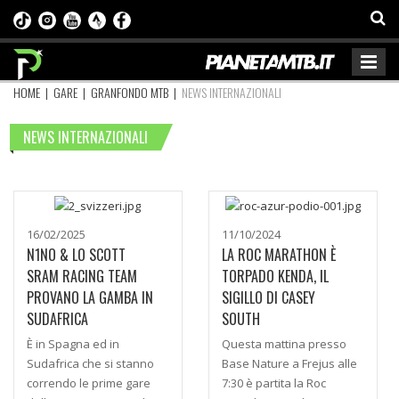
HOME
|
GARE
|
GRANFONDO MTB
|
NEWS INTERNAZIONALI
NEWS INTERNAZIONALI
16/02/2025
11/10/2024
N1NO & LO SCOTT
LA ROC MARATHON È
SRAM RACING TEAM
TORPADO KENDA, IL
PROVANO LA GAMBA IN
SIGILLO DI CASEY
SUDAFRICA
SOUTH
È in Spagna ed in
Questa mattina presso
Sudafrica che si stanno
Base Nature a Frejus alle
correndo le prime gare
7:30 è partita la Roc