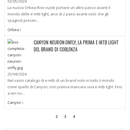
02/05/2024
La nuova Orbea Rise vuole portare un altro passo avanti il
mondo delle e-mtb light, anzi di 2 passi avanti visto che gli
spagnoli presen…
Orbea
\
CANYON NEURON:ONFLY, LA PRIMA E-MTB LIGHT
DEL BRAND DI COBLENZA
25/04/2024
Nel vasto catalogo di e-mtb di un brand noto in tutto il mondo
come quello di Canyon, non poteva mancare una e-mtb light. Fino
a ieri no…
Canyon
\
2
3
4