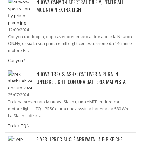
NUOVA CANYON SPECTRAL ON:FLY, L’EMTB ALL
MOUNTAIN EXTRA LIGHT
12/09/2024
Canyon raddoppia, dopo aver presentato a fine aprile la Neuron
ON:Fly, ossia la sua prima e-mtb light con escursione da 140mm e
motore B…
Canyon
\
NUOVA TREK SLASH+: CATTIVERIA PURA IN
UN’EBIKE LIGHT, CON UNA BATTERIA MAI VISTA
25/07/2024
Trek ha presentato la nuova Slash+, una eMTB enduro con
motore light, il TQ HPR50 e una nuovisssima batteria da 580 Wh.
La Slash+ offre …
Trek
\
TQ
\
FLYER UPROC SL:X: È ARRIVATA LA E-BIKE CHE