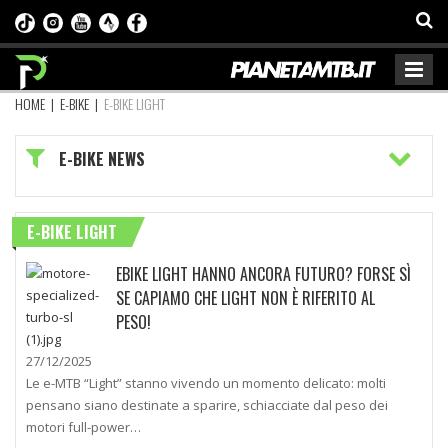
HOME
|
E-BIKE
|
E-BIKE LIGHT
E-BIKE NEWS
E-BIKE LIGHT
EBIKE LIGHT HANNO ANCORA FUTURO? FORSE SÌ
SE CAPIAMO CHE LIGHT NON È RIFERITO AL
PESO!
27/12/2025
Le e-MTB “Light” stanno vivendo un momento delicato: molti
pensano siano destinate a sparire, schiacciate dal peso dei
motori full-power…