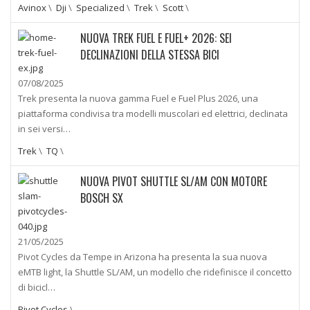
Avinox
\
Dji
\
Specialized
\
Trek
\
Scott
\
NUOVA TREK FUEL E FUEL+ 2026: SEI
DECLINAZIONI DELLA STESSA BICI
07/08/2025
Trek presenta la nuova gamma Fuel e Fuel Plus 2026, una
piattaforma condivisa tra modelli muscolari ed elettrici, declinata
in sei versi…
Trek
\
TQ
\
NUOVA PIVOT SHUTTLE SL/AM CON MOTORE
BOSCH SX
21/05/2025
Pivot Cycles da Tempe in Arizona ha presenta la sua nuova
eMTB light, la Shuttle SL/AM, un modello che ridefinisce il concetto
di bicicl…
Pivot Cycles
\