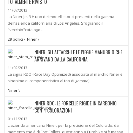
TOTALMENTE RIVISTO
11/07/2013
La Niner Jet 9 è uno dei modelli storici presenti nella gamma
dell'azienda californiana di Los Angeles. Sfogliando il
"vecchio"catalogo …
29 pollici
\
Niner
\
NINER: GLI ATTACCHI E LE PIEGHE MANUBRIO CHE
ARRIVANO DALLA CALIFORNIA
11/02/2013
La signa RDO (Race Day Optimized) associata al marchio Niner è
sinonimo di componentistica al top di gamma)
Niner
\
NINER RDO: LE FORCELLE RIGIDE IN CARBONIO
CON 4 COLORAZIONI
01/11/2012
L'azienda americana Niner, per la precisione del Colorado, dal
momento che è di Fort Collins, quest'anno a Eurobike si è messa