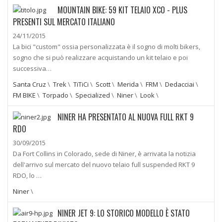
MOUNTAIN BIKE: 59 KIT TELAIO XCO - PLUS
PRESENTI SUL MERCATO ITALIANO
24/11/2015
La bici "custom" ossia personalizzata è il sogno di molti bikers,
sogno che si può realizzare acquistando un kit telaio e poi
successiva…
Santa Cruz
\
Trek
\
TiTiCi
\
Scott
\
Merida
\
FRM
\
Dedacciai
\
FM BIKE
\
Torpado
\
Specialized
\
Niner
\
Look
\
NINER HA PRESENTATO AL NUOVA FULL RKT 9
RDO
30/09/2015
Da Fort Collins in Colorado, sede di Niner, è arrivata la notizia
dell'arrivo sul mercato del nuovo telaio full suspended RKT 9
RDO, lo …
Niner
\
NINER JET 9: LO STORICO MODELLO È STATO