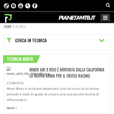
HOME
|
TECNICA
CERCA IN TECNICA
TECNICA NINER
NINER AIR 9 RDO È ARRIVATA DALLA CALIFORNIA
LA NUOVA ARMA PER IL CROSS RACING
27/08/2016
NIner Bikes è un brand americano che nel corso di un breve
periodo è stato in grado di crearsi una sua piccola nicchia di
affezionati cl…
Niner
\