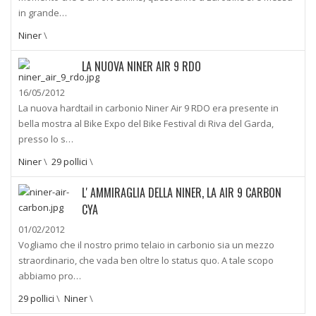
in grande…
Niner
\
LA NUOVA NINER AIR 9 RDO
16/05/2012
La nuova hardtail in carbonio Niner Air 9 RDO era presente in
bella mostra al Bike Expo del Bike Festival di Riva del Garda,
presso lo s…
Niner
\
29 pollici
\
L' AMMIRAGLIA DELLA NINER, LA AIR 9 CARBON
CYA
01/02/2012
Vogliamo che il nostro primo telaio in carbonio sia un mezzo
straordinario, che vada ben oltre lo status quo. A tale scopo
abbiamo pro…
29 pollici
\
Niner
\