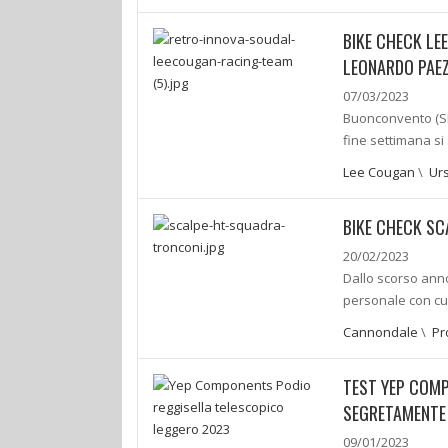
BIKE CHECK LE
LEONARDO PAE
07/03/2023
Buonconvento (SI
fine settimana si
Lee Cougan
\
Ur
BIKE CHECK SC
20/02/2023
Dallo scorso anno
personale con cui
Cannondale
\
Pr
TEST YEP COMP
SEGRETAMENTE
09/01/2023