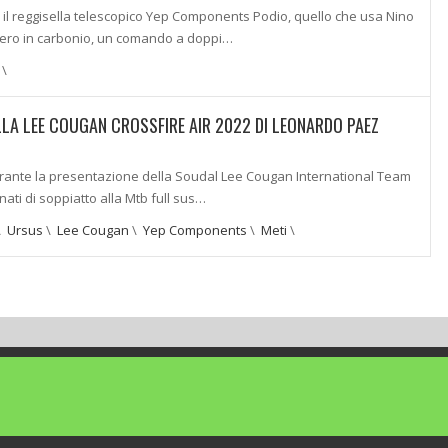
il reggisella telescopico Yep Components Podio, quello che usa Nino
dero in carbonio, un comando a doppi…
\
LLA LEE COUGAN CROSSFIRE AIR 2022 DI LEONARDO PAEZ
durante la presentazione della Soudal Lee Cougan International Team
nati di soppiatto alla Mtb full sus…
\
Ursus
\
Lee Cougan
\
Yep Components
\
Meti
\