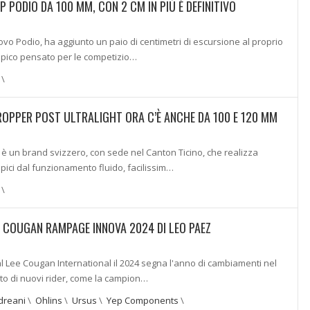
 PODIO DA 100 MM, CON 2 CM IN PIÙ È DEFINITIVO
uovo Podio, ha aggiunto un paio di centimetri di escursione al proprio
copico pensato per le competizio…
\
DROPPER POST ULTRALIGHT ORA C’È ANCHE DA 100 E 120 MM
 un brand svizzero, con sede nel Canton Ticino, che realizza
opici dal funzionamento fluido, facilissim…
\
E COUGAN RAMPAGE INNOVA 2024 DI LEO PAEZ
l Lee Cougan International il 2024 segna l'anno di cambiamenti nel
sto di nuovi rider, come la campion…
dreani
\
Ohlins
\
Ursus
\
Yep Components
\