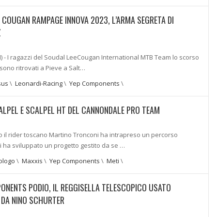
E COUGAN RAMPAGE INNOVA 2023, L’ARMA SEGRETA DI
Z
) - I ragazzi del Soudal LeeCougan International MTB Team lo scorso
 sono ritrovati a Pieve a Salt…
sus
\
Leonardi-Racing
\
Yep Components
\
ALPEL E SCALPEL HT DEL CANNONDALE PRO TEAM
 il rider toscano Martino Tronconi ha intrapreso un percorso
 ha sviluppato un progetto gestito da se …
ologo
\
Maxxis
\
Yep Components
\
Meti
\
ONENTS PODIO, IL REGGISELLA TELESCOPICO USATO
 DA NINO SCHURTER