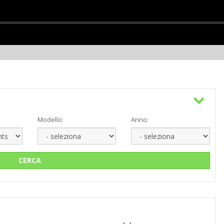
Modello:
Anno:
CERCA