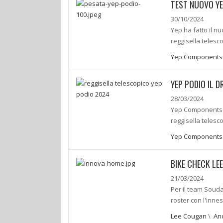
TEST NUOVO YEP
30/10/2024
Yep ha fatto il n
reggisella teles
Yep Components
YEP PODIO IL 
28/03/2024
Yep Components è
reggisella telesc
Yep Components
BIKE CHECK LE
21/03/2024
Per il team Souda
roster con l'inne
Lee Cougan
\
An