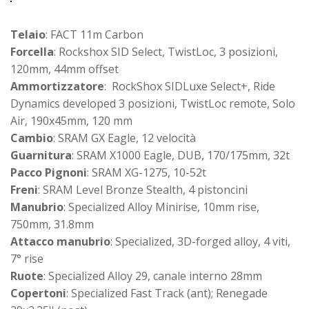
Telaio
: FACT 11m Carbon
Forcella
: Rockshox SID Select, TwistLoc, 3 posizioni,
120mm, 44mm offset
Ammortizzatore
: RockShox SIDLuxe Select+, Ride
Dynamics developed 3 posizioni, TwistLoc remote, Solo
Air, 190x45mm, 120 mm
Cambio
: SRAM GX Eagle, 12 velocità
Guarnitura
: SRAM X1000 Eagle, DUB, 170/175mm, 32t
Pacco Pignoni
: SRAM XG-1275, 10-52t
Freni
: SRAM Level Bronze Stealth, 4 pistoncini
Manubrio
: Specialized Alloy Minirise, 10mm rise,
750mm, 31.8mm
Attacco manubrio
: Specialized, 3D-forged alloy, 4 viti,
7° rise
Ruote
: Specialized Alloy 29, canale interno 28mm
Copertoni
: Specialized Fast Track (ant); Renegade