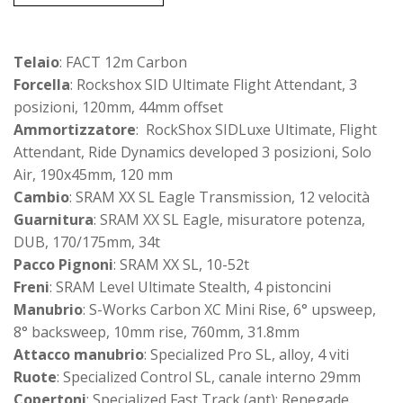
Telaio
: FACT 12m Carbon
Forcella
: Rockshox SID Ultimate Flight Attendant, 3
posizioni, 120mm, 44mm offset
Ammortizzatore
: RockShox SIDLuxe Ultimate, Flight
Attendant, Ride Dynamics developed 3 posizioni, Solo
Air, 190x45mm, 120 mm
Cambio
: SRAM XX SL Eagle Transmission, 12 velocità
Guarnitura
: SRAM XX SL Eagle, misuratore potenza,
DUB, 170/175mm, 34t
Pacco Pignoni
: SRAM XX SL, 10-52t
Freni
: SRAM Level Ultimate Stealth, 4 pistoncini
Manubrio
: S-Works Carbon XC Mini Rise, 6° upsweep,
8° backsweep, 10mm rise, 760mm, 31.8mm
Attacco manubrio
: Specialized Pro SL, alloy, 4 viti
Ruote
: Specialized Control SL, canale interno 29mm
Copertoni
: Specialized Fast Track (ant); Renegade