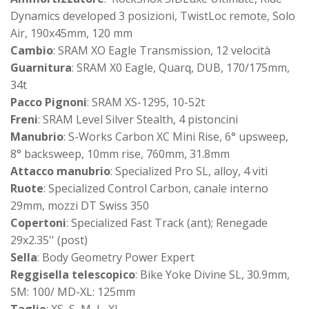
Dynamics developed 3 posizioni, TwistLoc remote, Solo
Air, 190x45mm, 120 mm
Cambio
: SRAM XO Eagle Transmission, 12 velocità
Guarnitura
: SRAM X0 Eagle, Quarq, DUB, 170/175mm,
34t
Pacco Pignoni
: SRAM XS-1295, 10-52t
Freni
: SRAM Level Silver Stealth, 4 pistoncini
Manubrio
: S-Works Carbon XC Mini Rise, 6° upsweep,
8° backsweep, 10mm rise, 760mm, 31.8mm
Attacco manubrio
: Specialized Pro SL, alloy, 4 viti
Ruote
: Specialized Control Carbon, canale interno
29mm, mozzi DT Swiss 350
Copertoni
: Specialized Fast Track (ant); Renegade
29x2.35'' (post)
Sella
: Body Geometry Power Expert
Reggisella telescopico
: Bike Yoke Divine SL, 30.9mm,
SM: 100/ MD-XL: 125mm
Taglie
: XS, S, M, L, XL