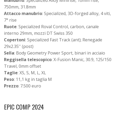
Manubrio
: Specialized Alloy Minirise, 10mm rise,
750mm, 31.8mm
Attacco manubrio
: Specialized, 3D-forged alloy, 4 viti,
7° rise
Ruote
: Specialized Roval Control, carbon, canale
interno 29mm, mozzi DT Swiss 350
Copertoni
: Specialized Fast Track (ant); Renegade
29x2.35'' (post)
Sella
: Body Geometry Power Sport, binari in acciaio
Reggisella telescopico
: X-Fusion Manic, 30.9, 125/150
Travel, 0mm offset
Taglie
: XS, S, M, L, XL
Peso
: 11,1 kg in taglia M
Prezzo
: 7.500 euro
EPIC COMP 2024