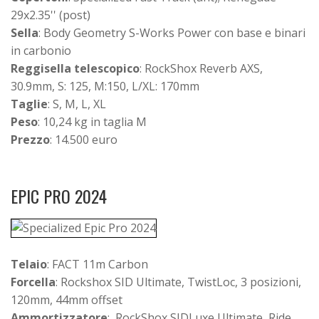
29x2.35'' (post)
Sella
: Body Geometry S-Works Power con base e binari
in carbonio
Reggisella telescopico
: RockShox Reverb AXS,
30.9mm, S: 125, M:150, L/XL: 170mm
Taglie
: S, M, L, XL
Peso
: 10,24 kg in taglia M
Prezzo
: 14.500 euro
EPIC PRO 2024
Telaio
: FACT 11m Carbon
Forcella
: Rockshox SID Ultimate, TwistLoc, 3 posizioni,
120mm, 44mm offset
Ammortizzatore
: RockShox SIDLuxe Ultimate, Ride