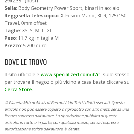
29x2.35'' (post)
Sella
: Body Geometry Power Sport, binari in acciaio
Reggisella telescopico
: X-Fusion Manic, 30.9, 125/150
Travel, 0mm offset
Taglie
: XS, S, M, L, XL
Peso
: 11,7 kg in taglia M
Prezzo
: 5.200 euro
DOVE LE TROVO
Il sito ufficiale è
www.specialized.com/it/it
, sullo stesso
per trovare il negozio più vicino a casa basta cliccare su
Cerca Store
.
© Pianeta Mtb di Alexis di Bertoni Aldo Tutti i diritti riservati. Questo
articolo non può essere copiato o riprodotto con altri mezzi senza una
licenza concessa dall'autore. La riproduzione pubblica di questo
articolo, in tutto o in parte, con qualsiasi mezzo, senza l'espressa
autorizzazione scritta dall'autore, è vietata.