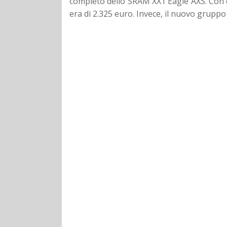
completo dello SRAM XX1 Eagle AXS. Con d
era di 2.325 euro. Invece, il nuovo grupp