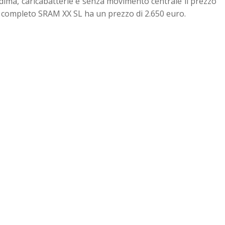
ima, caricabatterie e senza movimento centrale il prezzo
o completo SRAM XX SL ha un prezzo di 2.650 euro.