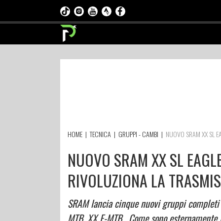
HOME
|
TECNICA
|
GRUPPI - CAMBI
|
NUOVO SRAM XX SL EA
NUOVO SRAM XX SL EAGLE
RIVOLUZIONA LA TRASMI
SRAM lancia cinque nuovi gruppi completi E
MTB, XX E-MTB . Come sono esternamente lo