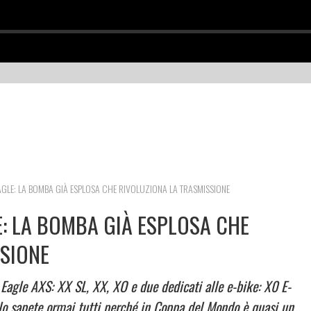
GLE: LA BOMBA GIÀ ESPLOSA CHE RIVOLUZIONA LA TRASMISSIONE
: LA BOMBA GIÀ ESPLOSA CHE
SSIONE
agle AXS: XX SL, XX, XO e due dedicati alle e-bike: X0 E-
 sapete ormai tutti perché in Coppa del Mondo è quasi un