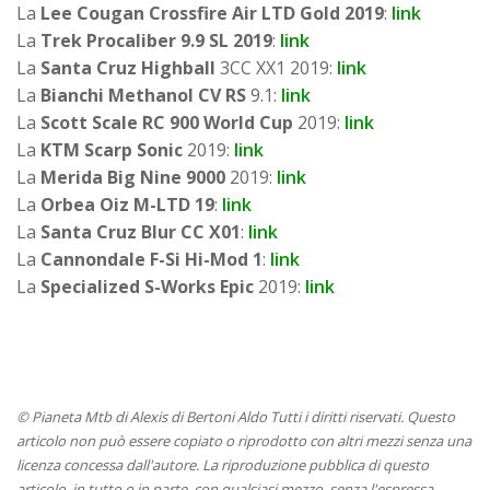
La
Lee Cougan Crossfire Air LTD Gold 2019
:
link
La
Trek Procaliber 9.9 SL 2019
:
link
La
Santa Cruz Highball
3CC XX1 2019:
link
La
Bianchi Methanol CV RS
9.1:
link
La
Scott Scale RC 900 World Cup
2019:
link
La
KTM Scarp Sonic
2019:
link
La
Merida Big Nine 9000
2019:
link
La
Orbea Oiz M-LTD 19
:
link
La
Santa Cruz Blur CC X01
:
link
La
Cannondale F-Si Hi-Mod 1
:
link
La
Specialized S-Works Epic
2019:
link
© Pianeta Mtb di Alexis di Bertoni Aldo Tutti i diritti riservati. Questo
articolo non può essere copiato o riprodotto con altri mezzi senza una
licenza concessa dall'autore. La riproduzione pubblica di questo
articolo, in tutto o in parte, con qualsiasi mezzo, senza l'espressa