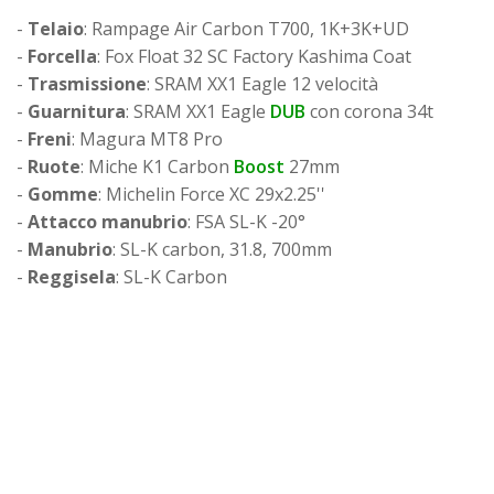
-
Telaio
: Rampage Air Carbon T700, 1K+3K+UD
-
Forcella
: Fox Float 32 SC Factory Kashima Coat
-
Trasmissione
: SRAM XX1 Eagle 12 velocità
-
Guarnitura
: SRAM XX1 Eagle
DUB
con corona 34t
-
Freni
: Magura MT8 Pro
-
Ruote
: Miche K1 Carbon
Boost
27mm
-
Gomme
: Michelin Force XC 29x2.25''
-
Attacco manubrio
: FSA SL-K -20°
-
Manubrio
: SL-K carbon, 31.8, 700mm
-
Reggisela
: SL-K Carbon