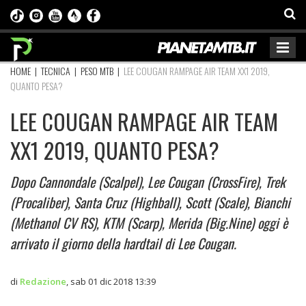
HOME
|
TECNICA
|
PESO MTB
|
LEE COUGAN RAMPAGE AIR TEAM XX1 2019,
QUANTO PESA?
LEE COUGAN RAMPAGE AIR TEAM
XX1 2019, QUANTO PESA?
Dopo Cannondale (Scalpel), Lee Cougan (CrossFire), Trek
(Procaliber), Santa Cruz (Highball), Scott (Scale), Bianchi
(Methanol CV RS), KTM (Scarp), Merida (Big.Nine) oggi è
arrivato il giorno della hardtail di Lee Cougan.
di
Redazione
,
sab 01 dic 2018 13:39