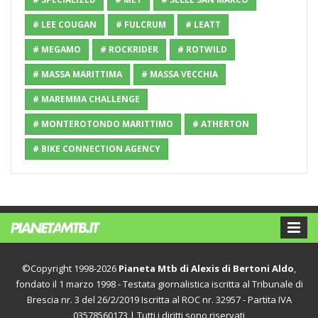
# LEE COUGAN
# FULCRUM
# LEATT
# MEGAMO
# ROCKRIDER
# ROTWILD
# MASSA MARITTIMA
# MASSA VECCHIA
# MAREMMA CHALLENGE
# MONTEROTONDO MARITTIMO
# ATHERTON
# BIKE CONNECTION AGENCY
©Copyright 1998-2026
Pianeta Mtb di Alexis di Bertoni Aldo
,
fondato il 1 marzo 1998 - Testata giornalistica iscritta al Tribunale di
Brescia nr. 3 del 26/2/2019 Iscritta al ROC nr. 32957 - Partita IVA
03578560173 | Tutti i diritti sono riservati