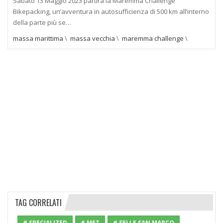
Sabato 13 Maggio 2023 partirà la Maremma Challenge
Bikepacking, un’avventura in autosufficienza di 500 km all’interno
della parte più se…
massa marittima
\
massa vecchia
\
maremma challenge
\
TAG CORRELATI
# SPECIALIZED
# MET
# SELLE SAN MARCO