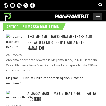
ARTICOLI SU MASSA MARITTIMA
TEST MEGAMO TRACK: FINALMENTE ABBIAMO
PROVATO LA MTB CHE BATTAGLIA NELLE
MARATHON
28/07/2025
Abbiamo finalmente provato la Megamo Track, la MTB usata da
Wout Alleman e Rosa Van Doorn. Una full suspended da 120 mm
che convince per…
Megamo
\
Fulcrum
\
bike connection agency
\
massa
marittima
\
A MASSA MARITTIMA UN TRAIL NERO DI SALITA
PER EBIKE
16/05/2025