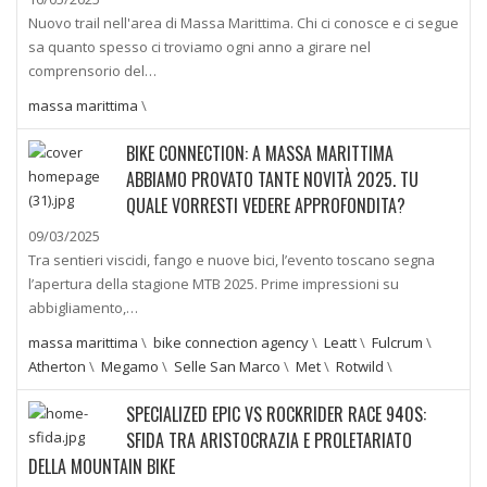
Nuovo trail nell'area di Massa Marittima. Chi ci conosce e ci segue
sa quanto spesso ci troviamo ogni anno a girare nel
comprensorio del…
massa marittima
\
BIKE CONNECTION: A MASSA MARITTIMA
ABBIAMO PROVATO TANTE NOVITÀ 2025. TU
QUALE VORRESTI VEDERE APPROFONDITA?
09/03/2025
Tra sentieri viscidi, fango e nuove bici, l’evento toscano segna
l’apertura della stagione MTB 2025. Prime impressioni su
abbigliamento,…
massa marittima
\
bike connection agency
\
Leatt
\
Fulcrum
\
Atherton
\
Megamo
\
Selle San Marco
\
Met
\
Rotwild
\
SPECIALIZED EPIC VS ROCKRIDER RACE 940S:
SFIDA TRA ARISTOCRAZIA E PROLETARIATO
DELLA MOUNTAIN BIKE