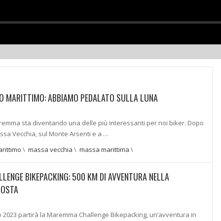
 MARITTIMO: ABBIAMO PEDALATO SULLA LUNA
remma sta diventando una delle più interessanti per noi biker. Dopo
ssa Vecchia, sul Monte Arsenti e a …
rittimo
\
massa vecchia
\
massa marittima
\
ENGE BIKEPACKING: 500 KM DI AVVENTURA NELLA
COSTA
 2023 partirà la Maremma Challenge Bikepacking, un’avventura in