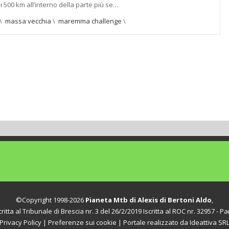
i 500 km all’interno della parte più se…
\
massa vecchia
\
maremma challenge
\
©Copyright 1998-2026
Pianeta Mtb di Alexis di Bertoni Aldo
,
itta al Tribunale di Brescia nr. 3 del 26/2/2019 Iscritta al ROC nr. 32957 - Par
Privacy Policy
|
Preferenze sui cookie
| Portale realizzato da
Ideattiva SR