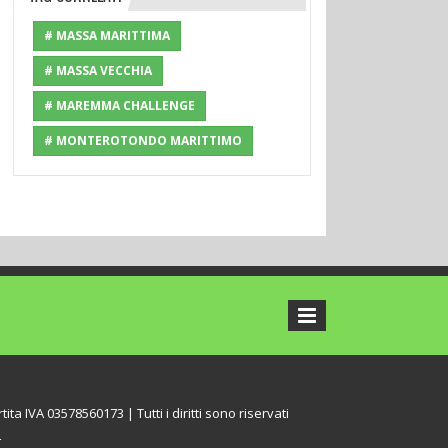
# MASSA MARITTIMA
# MASSA VECCHIA
# MAREMMA CHALLENGE
# MONTEROTONDO MARITTIMO
tita IVA 03578560173 | Tutti i diritti sono riservati
L